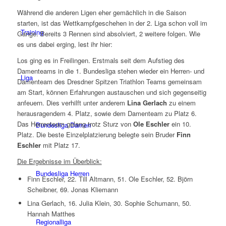
Während die anderen Ligen eher gemächlich in die Saison
starten, ist das Wettkampfgeschehen in der 2. Liga schon voll im
Training
Gange. Bereits 3 Rennen sind absolviert, 2 weitere folgen. Wie
es uns dabei erging, lest ihr hier:
Los ging es in Freilingen. Erstmals seit dem Aufstieg des
Damenteams in die 1. Bundesliga stehen wieder ein Herren- und
Liga
Damenteam des Dresdner Spitzen Triathlon Teams gemeinsam
am Start, können Erfahrungen austauschen und sich gegenseitig
anfeuern. Dies verhilft unter anderem
Lina Gerlach
zu einem
herausragendem 4. Platz, sowie dem Damenteam zu Platz 6.
Das Herrenteam gelang trotz Sturz von
Ole Eschler
ein 10.
Bundesliga Damen
Platz. Die beste Einzelplatzierung belegte sein Bruder
Finn
Eschler
mit Platz 17.
Die Ergebnisse im Überblick:
Bundesliga Herren
Finn Eschler, 22. Till Altmann, 51. Ole Eschler, 52. Björn
Scheibner, 69. Jonas Kliemann
Lina Gerlach, 16. Julia Klein, 30. Sophie Schumann, 50.
Hannah Matthes
Regionalliga