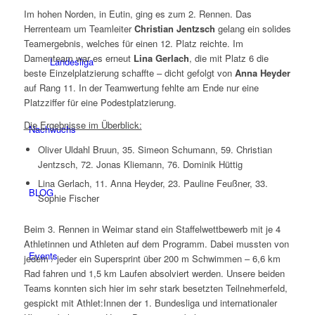
Im hohen Norden, in Eutin, ging es zum 2. Rennen. Das
Herrenteam um Teamleiter
Christian Jentzsch
gelang ein solides
Teamergebnis, welches für einen 12. Platz reichte. Im
Damenteam war es erneut
Lina Gerlach
, die mit Platz 6 die
Landesliga
beste Einzelplatzierung schaffte – dicht gefolgt von
Anna Heyder
auf Rang 11. In der Teamwertung fehlte am Ende nur eine
Platzziffer für eine Podestplatzierung.
Die Ergebnisse im Überblick:
Nachwuchs
Oliver Uldahl Bruun, 35. Simeon Schumann, 59. Christian
Jentzsch, 72. Jonas Kliemann, 76. Dominik Hüttig
Lina Gerlach, 11. Anna Heyder, 23. Pauline Feußner, 33.
BLOG
Sophie Fischer
Beim 3. Rennen in Weimar stand ein Staffelwettbewerb mit je 4
Athletinnen und Athleten auf dem Programm. Dabei mussten von
Events
jedem / jeder ein Supersprint über 200 m Schwimmen – 6,6 km
Rad fahren und 1,5 km Laufen absolviert werden. Unsere beiden
Teams konnten sich hier im sehr stark besetzten Teilnehmerfeld,
gespickt mit Athlet:Innen der 1. Bundesliga und internationaler