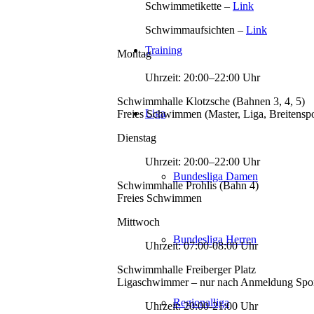
Schwimmetikette –
Link
Schwimmaufsichten –
Link
Training
Montag
Uhrzeit: 20:00–22:00 Uhr
Schwimmhalle Klotzsche (Bahnen 3, 4, 5)
Liga
Freies Schwimmen (Master, Liga, Breitenspo
Dienstag
Uhrzeit: 20:00–22:00 Uhr
Bundesliga Damen
Schwimmhalle Prohlis (Bahn 4)
Freies Schwimmen
Mittwoch
Bundesliga Herren
Uhrzeit: 07:00-08:00 Uhr
Schwimmhalle Freiberger Platz
Ligaschwimmer – nur nach Anmeldung Sp
Regionalliga
Uhrzeit: 20:00-21:00 Uhr