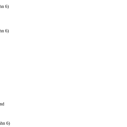
hn 6)
hn 6)
ond
ahn 6)