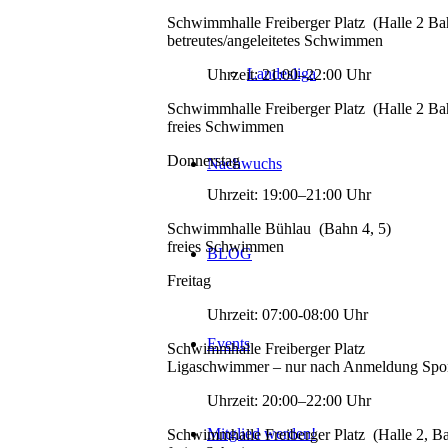
Schwimmhalle Freiberger Platz (Halle 2 Ba
betreutes/angeleitetes Schwimmen
Landesliga
Uhrzeit: 21:00–22:00 Uhr
Schwimmhalle Freiberger Platz (Halle 2 Ba
freies Schwimmen
Donnerstag
Nachwuchs
Uhrzeit: 19:00–21:00 Uhr
Schwimmhalle Bühlau (Bahn 4, 5)
freies Schwimmen
BLOG
Freitag
Uhrzeit: 07:00-08:00 Uhr
Events
Schwimmhalle Freiberger Platz
Ligaschwimmer – nur nach Anmeldung Sp
Uhrzeit: 20:00–22:00 Uhr
Mitglied werden!
Schwimmhalle Freiberger Platz (Halle 2, B