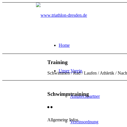
Home
Training
Unser Verein
Schwimmen / Rad / Laufen / Athletik / Nac
Schwimmtraining
Ansprechpartner
Allgemeine Infos
Vereinsordnung