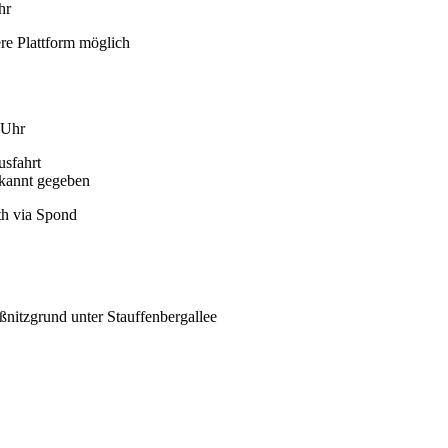
hr
ere Plattform möglich
 Uhr
usfahrt
kannt gegeben
th via Spond
nitzgrund unter Stauffenbergallee