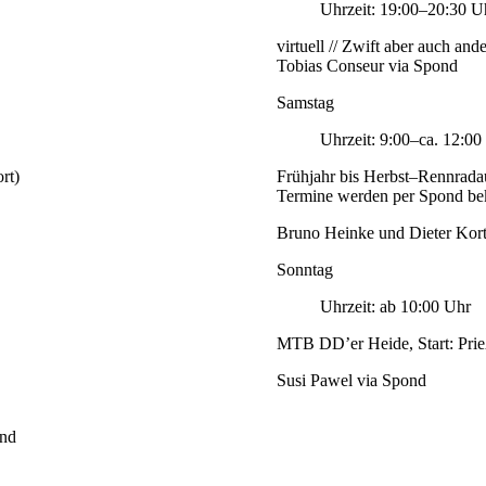
Uhrzeit: 19:00–20:30 U
virtuell // Zwift aber auch and
Tobias Conseur via Spond
Samstag
Uhrzeit: 9:00–ca. 12:00
rt)
Frühjahr bis Herbst–Rennrada
Termine werden per Spond be
Bruno Heinke und Dieter Kor
Sonntag
Uhrzeit: ab 10:00 Uhr
MTB DD’er Heide, Start: Prieß
Susi Pawel via Spond
ond