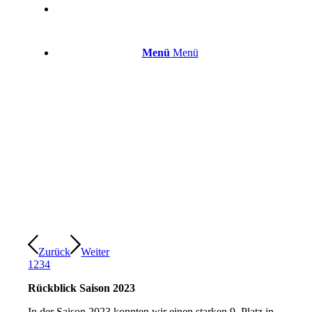
Menü
Menü
Zurück
Weiter
1
2
3
4
Rückblick
Saison 2023
In der Saison 2023 konnten wir einen starken 9. Platz in