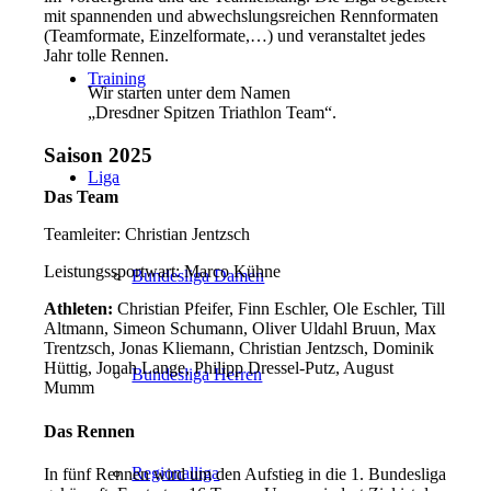
mit spannenden und abwechslungsreichen Rennformaten
(Teamformate, Einzelformate,…) und veranstaltet jedes
Jahr tolle Rennen.
Training
Wir starten unter dem Namen
„Dresdner Spitzen Triathlon Team“.
Saison 2025
Liga
Das Team
Teamleiter: Christian Jentzsch
Leistungssportwart: Marco Kühne
Bundesliga Damen
Athleten:
Christian Pfeifer, Finn Eschler, Ole Eschler, Till
Altmann, Simeon Schumann, Oliver Uldahl Bruun, Max
Trentzsch, Jonas Kliemann, Christian Jentzsch, Dominik
Hüttig, Jonah Lange, Philipp Dressel-Putz, August
Bundesliga Herren
Mumm
Das Rennen
Regionalliga
In fünf Rennen wird um den Aufstieg in die 1. Bundesliga