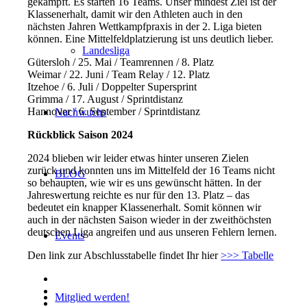
gekämpft. Es starten 16 Teams. Unser mindest Ziel ist der
Klassenerhalt, damit wir den Athleten auch in den
nächsten Jahren Wettkampfpraxis in der 2. Liga bieten
können. Eine Mittelfeldplatzierung ist uns deutlich lieber.
Landesliga
Gütersloh / 25. Mai / Teamrennen / 8. Platz
Weimar / 22. Juni / Team Relay / 12. Platz
Itzehoe / 6. Juli / Doppelter Supersprint
Grimma / 17. August / Sprintdistanz
Hannover / 6. September / Sprintdistanz
Nachwuchs
Rückblick
Saison 2024
2024 blieben wir leider etwas hinter unseren Zielen
zurück und konnten uns im Mittelfeld der 16 Teams nicht
BLOG
so behaupten, wie wir es uns gewünscht hätten. In der
Jahreswertung reichte es nur für den 13. Platz – das
bedeutet ein knapper Klassenerhalt. Somit können wir
auch in der nächsten Saison wieder in der zweithöchsten
deutschen Liga angreifen und aus unseren Fehlern lernen.
Events
Den link zur Abschlusstabelle findet Ihr hier
>>> Tabelle
Mitglied werden!