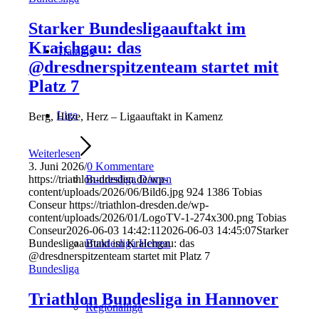
Starker Bundesligaauftakt im
Kraichgau: das
Training
@dresdnerspitzenteam startet mit
Platz 7
Liga
Berg, Hitze, Herz – Ligaauftakt in Kamenz
Weiterlesen
3. Juni 2026
/
0 Kommentare
https://triathlon-dresden.de/wp-
Bundesliga Damen
content/uploads/2026/06/Bild6.jpg
924
1386
Tobias
Conseur
https://triathlon-dresden.de/wp-
content/uploads/2026/01/LogoTV-1-274x300.png
Tobias
Conseur
2026-06-03 14:42:11
2026-06-03 14:45:07
Starker
Bundesligaauftakt im Kraichgau: das
Bundesliga Herren
@dresdnerspitzenteam startet mit Platz 7
Bundesliga
Triathlon Bundesliga in Hannover
Regionalliga