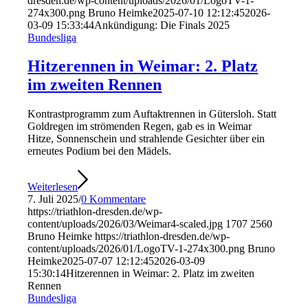
dresden.de/wp-content/uploads/2026/01/LogoTV-1-
274x300.png
Bruno Heimke
2025-07-10 12:12:45
2026-
03-09 15:33:44
Ankündigung: Die Finals 2025
Bundesliga
Hitzerennen in Weimar: 2. Platz
im zweiten Rennen
Kontrastprogramm zum Auftaktrennen in Gütersloh. Statt
Goldregen im strömenden Regen, gab es in Weimar
Hitze, Sonnenschein und strahlende Gesichter über ein
erneutes Podium bei den Mädels.
Weiterlesen
7. Juli 2025
/
0 Kommentare
https://triathlon-dresden.de/wp-
content/uploads/2026/03/Weimar4-scaled.jpg
1707
2560
Bruno Heimke
https://triathlon-dresden.de/wp-
content/uploads/2026/01/LogoTV-1-274x300.png
Bruno
Heimke
2025-07-07 12:12:45
2026-03-09
15:30:14
Hitzerennen in Weimar: 2. Platz im zweiten
Rennen
Bundesliga