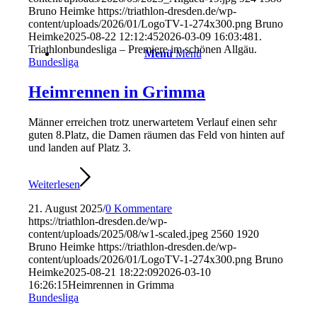
Bruno Heimke
https://triathlon-dresden.de/wp-
content/uploads/2026/01/LogoTV-1-274x300.png
Bruno
Heimke
2025-08-22 12:12:45
2026-03-09 16:03:48
1.
Triathlonbundesliga – Premiere im schönen Allgäu.
Menü
Menü
Bundesliga
Heimrennen in Grimma
Männer erreichen trotz unerwartetem Verlauf einen sehr
guten 8.Platz, die Damen räumen das Feld von hinten auf
und landen auf Platz 3.
Weiterlesen
21. August 2025
/
0 Kommentare
https://triathlon-dresden.de/wp-
content/uploads/2025/08/w1-scaled.jpeg
2560
1920
Bruno Heimke
https://triathlon-dresden.de/wp-
content/uploads/2026/01/LogoTV-1-274x300.png
Bruno
Heimke
2025-08-21 18:22:09
2026-03-10
16:26:15
Heimrennen in Grimma
Bundesliga