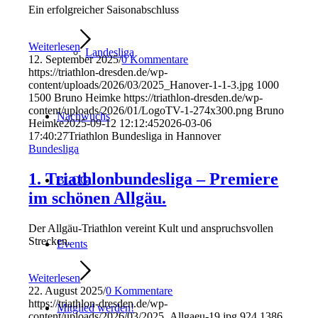
Ein erfolgreicher Saisonabschluss
Weiterlesen
Landesliga
12. September 2025
/
0 Kommentare
https://triathlon-dresden.de/wp-
content/uploads/2026/03/2025_Hanover-1-1-3.jpg
1000
1500
Bruno Heimke
https://triathlon-dresden.de/wp-
content/uploads/2026/01/LogoTV-1-274x300.png
Bruno
Nachwuchs
Heimke
2025-09-12 12:12:45
2026-03-06
17:40:27
Triathlon Bundesliga in Hannover
Bundesliga
1. Triathlonbundesliga – Premiere
BLOG
im schönen Allgäu.
Der Allgäu-Triathlon vereint Kult und anspruchsvollen
Strecken.
Events
Weiterlesen
22. August 2025
/
0 Kommentare
https://triathlon-dresden.de/wp-
Mitglied werden!
content/uploads/2026/03/2025_Allgaeu-19.jpg
924
1386