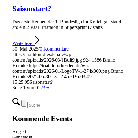
Saisonstart?
Das erste Rennen der 1. Bundesliga im Kraichgau stand
an: ein 2-Paar-Triathlon in Supersprint Distanz.
Weiterlesen
30. Mai 2025
/
0 Kommentare
https://triathlon-dresden.de/wp-
content/uploads/2026/03/1Buli9.jpg
924
1386
Bruno
Heimke
https://triathlon-dresden.de/wp-
content/uploads/2026/01/LogoTV-1-274x300.png
Bruno
Heimke
2025-05-30 18:12:45
2026-03-09
15:25:05
Saisonstart?
Seite 1 von 9
1
2
3
›
»
Kommende Events
Aug.
9
Ganztägig