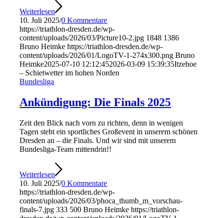
Weiterlesen
10. Juli 2025
/
0 Kommentare
https://triathlon-dresden.de/wp-
content/uploads/2026/03/Picture10-2.jpg
1848
1386
Bruno Heimke
https://triathlon-dresden.de/wp-
content/uploads/2026/01/LogoTV-1-274x300.png
Bruno
Heimke
2025-07-10 12:12:45
2026-03-09 15:39:35
Itzehoe
– Schietwetter im hohen Norden
Bundesliga
Ankündigung: Die Finals 2025
Zeit den Blick nach vorn zu richten, denn in wenigen
Tagen steht ein sportliches Großevent in unserem schönen
Dresden an – die Finals. Und wir sind mit unserem
Bundesliga-Team mittendrin!!
Weiterlesen
10. Juli 2025
/
0 Kommentare
https://triathlon-dresden.de/wp-
content/uploads/2026/03/phoca_thumb_m_vorschau-
finals-7.jpg
333
500
Bruno Heimke
https://triathlon-