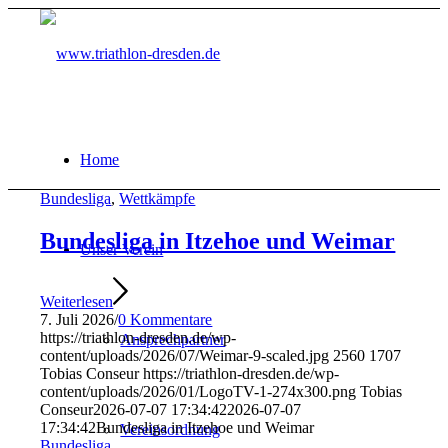
Home
Bundesliga
,
Wettkämpfe
Bundesliga in Itzehoe und Weimar
Unser Verein
Weiterlesen
7. Juli 2026
/
0 Kommentare
https://triathlon-dresden.de/wp-
Ansprechpartner
content/uploads/2026/07/Weimar-9-scaled.jpg
2560
1707
Tobias Conseur
https://triathlon-dresden.de/wp-
content/uploads/2026/01/LogoTV-1-274x300.png
Tobias
Conseur
2026-07-07 17:34:42
2026-07-07
17:34:42
Bundesliga in Itzehoe und Weimar
Vereinsordnung
Bundesliga