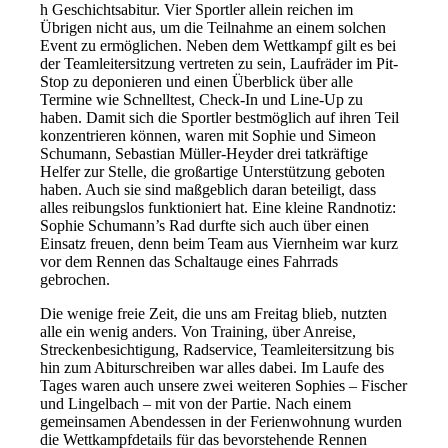
h Geschichtsabitur. Vier Sportler allein reichen im
Übrigen nicht aus, um die Teilnahme an einem solchen
Event zu ermöglichen. Neben dem Wettkampf gilt es bei
der Teamleitersitzung vertreten zu sein, Laufräder im Pit-
Stop zu deponieren und einen Überblick über alle
Termine wie Schnelltest, Check-In und Line-Up zu
haben. Damit sich die Sportler bestmöglich auf ihren Teil
konzentrieren können, waren mit Sophie und Simeon
Schumann, Sebastian Müller-Heyder drei tatkräftige
Helfer zur Stelle, die großartige Unterstützung geboten
haben. Auch sie sind maßgeblich daran beteiligt, dass
alles reibungslos funktioniert hat. Eine kleine Randnotiz:
Sophie Schumann’s Rad durfte sich auch über einen
Einsatz freuen, denn beim Team aus Viernheim war kurz
vor dem Rennen das Schaltauge eines Fahrrads
gebrochen.
Die wenige freie Zeit, die uns am Freitag blieb, nutzten
alle ein wenig anders. Von Training, über Anreise,
Streckenbesichtigung, Radservice, Teamleitersitzung bis
hin zum Abiturschreiben war alles dabei. Im Laufe des
Tages waren auch unsere zwei weiteren Sophies – Fischer
und Lingelbach – mit von der Partie. Nach einem
gemeinsamen Abendessen in der Ferienwohnung wurden
die Wettkampfdetails für das bevorstehende Rennen