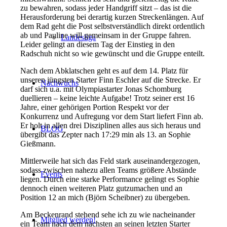
zu bewahren, sodass jeder Handgriff sitzt – das ist die
Herausforderung bei derartig kurzen Streckenlängen. Auf
dem Rad geht die Post selbstverständlich direkt ordentlich
ab und Pauline will gemeinsam in der Gruppe fahren.
Landesliga
Leider gelingt an diesem Tag der Einstieg in den
Radschuh nicht so wie gewünscht und die Gruppe enteilt.
Nach dem Abklatschen geht es auf dem 14. Platz für
unseren jüngsten Starter Finn Eschler auf die Strecke. Er
Nachwuchs
darf sich u.a. mit Olympiastarter Jonas Schomburg
duellieren – keine leichte Aufgabe! Trotz seiner erst 16
Jahre, einer gehörigen Portion Respekt vor der
Konkurrenz und Aufregung vor dem Start liefert Finn ab.
Er holt in allen drei Disziplinen alles aus sich heraus und
BLOG
übergibt das Zepter nach 17:29 min als 13. an Sophie
Gießmann.
Mittlerweile hat sich das Feld stark auseinandergezogen,
sodass zwischen nahezu allen Teams größere Abstände
Events
liegen. Durch eine starke Performance gelingt es Sophie
dennoch einen weiteren Platz gutzumachen und an
Position 12 an mich (Björn Scheibner) zu übergeben.
Am Beckenrand stehend sehe ich zu wie nacheinander
Mitglied werden!
ein Team nach dem nächsten an seinen letzten Starter