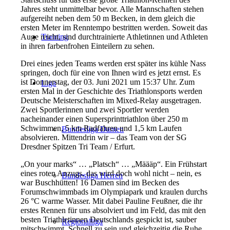
Jahres steht unmittelbar bevor. Alle Mannschaften stehen
aufgereiht neben dem 50 m Becken, in dem gleich die
ersten Meter im Renntempo bestritten werden. Soweit das
Auge reicht, sind durchtrainierte Athletinnen und Athleten
Training
in ihren farbenfrohen Einteilern zu sehen.
Drei eines jeden Teams werden erst später ins kühle Nass
springen, doch für eine von Ihnen wird es jetzt ernst. Es
ist Donnerstag, der 03. Juni 2021 um 15:37 Uhr. Zum
Liga
ersten Mal in der Geschichte des Triathlonsports werden
Deutsche Meisterschaften im Mixed-Relay ausgetragen.
Zwei Sportlerinnen und zwei Sportler werden
nacheinander einen Supersprinttriathlon über 250 m
Schwimmen, 5 km Radfahren und 1,5 km Laufen
Bundesliga Damen
absolvieren. Mittendrin wir – das Team von der SG
Dresdner Spitzen Tri Team / Erfurt.
„On your marks“ … „Platsch“ … „Määäp“. Ein Frühstart
eines roten Anzugs, das wird doch wohl nicht – nein, es
Bundesliga Herren
war Buschhütten! 16 Damen sind im Becken des
Forumschwimmbads im Olympiapark und kraulen durchs
26 °C warme Wasser. Mit dabei Pauline Feußner, die ihr
erstes Rennen für uns absolviert und im Feld, das mit den
besten Triathletinnen Deutschlands gespickt ist, sauber
Regionalliga
mitschwimmt. Schnell zu sein und gleichzeitig die Ruhe