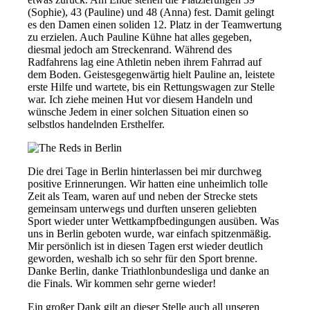
(Sophie), 43 (Pauline) und 48 (Anna) fest. Damit gelingt
es den Damen einen soliden 12. Platz in der Teamwertung
zu erzielen. Auch Pauline Kühne hat alles gegeben,
diesmal jedoch am Streckenrand. Während des
Radfahrens lag eine Athletin neben ihrem Fahrrad auf
dem Boden. Geistesgegenwärtig hielt Pauline an, leistete
erste Hilfe und wartete, bis ein Rettungswagen zur Stelle
war. Ich ziehe meinen Hut vor diesem Handeln und
wünsche Jedem in einer solchen Situation einen so
selbstlos handelnden Ersthelfer.
Die drei Tage in Berlin hinterlassen bei mir durchweg
positive Erinnerungen. Wir hatten eine unheimlich tolle
Zeit als Team, waren auf und neben der Strecke stets
gemeinsam unterwegs und durften unseren geliebten
Sport wieder unter Wettkampfbedingungen ausüben. Was
uns in Berlin geboten wurde, war einfach spitzenmäßig.
Mir persönlich ist in diesen Tagen erst wieder deutlich
geworden, weshalb ich so sehr für den Sport brenne.
Danke Berlin, danke Triathlonbundesliga und danke an
die Finals. Wir kommen sehr gerne wieder!
Ein großer Dank gilt an dieser Stelle auch all unseren