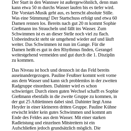
Der Start in den Wannsee ist außergewöhnlich, denn man
kann etwa 50 m durchs Wasser laufen bis es tiefer wird.
Die Vorstart-Musik geht aus, es herrscht absolute Stille.
Was eine Stimmung! Der Startschuss erfolgt und etwa 60
Damen rennen los. Bereits nach gut 20 m kommt Sophie
Gießmann ins Straucheln und fällt ins Wasser. Zum
Schwimmen ist es an dieser Stelle noch viel zu flach.
Unbeeindruckt steht sie umgehend wieder auf und läuft
weiter. Das Schwimmen ist nun im Gange. Für die
Damen heißt es gut in den Rhythmus finden, Gerangel
weitestgehend vermeiden und gut durch die 1. Disziplin
zu kommen.
Das Niveau ist hoch und dennoch ist das Feld bereits
auseinandergezogen. Pauline Feußner kommt weit vorne
aus dem Wasser und kann sich problemlos in der zweiten
Radgruppe einordnen. Dahinter wird es schon
schwieriger. Durch einen guten Wechsel schafft es Sophie
Gießmann ebenfalls in die zweite Gruppe zu kommen, in
der gut 25 Athletinnen dabei sind. Dahinter liegt Anna
Heyder in einer kleineren dritten Gruppe. Pauline Kühne
erwischt leider kein gutes Schwimmen und kommt am
Ende des Feldes aus dem Wasser. Mit einer starken
Radleistung und einzelnen Mitstreitern ist ein
Aufschließen jedoch grundsätzlich möglich. Die