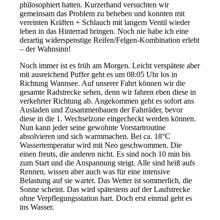
philosophiert hatten. Kurzerhand versuchten wir
gemeinsam das Problem zu beheben und konnten mit
vereinten Kräften + Schlauch mit langem Ventil wieder
leben in das Hinterrad bringen. Noch nie habe ich eine
derartig widerspenstige Reifen/Felgen-Kombination erlebt
– der Wahnsinn!
Noch immer ist es früh am Morgen. Leicht verspätete aber
mit ausreichend Puffer geht es um 08:05 Uhr los in
Richtung Wannsee. Auf unserer Fahrt können wir die
gesamte Radstrecke sehen, denn wir fahren eben diese in
verkehrter Richtung ab. Angekommen geht es sofort ans
Ausladen und Zusammenbauen der Fahrräder, bevor
diese in die 1. Wechselzone eingecheckt werden können.
Nun kann jeder seine gewohnte Vorstartroutine
absolvieren und sich warmmachen. Bei ca. 18°C
Wassertemperatur wird mit Neo geschwommen. Die
einen freuts, die anderen nicht. Es sind noch 10 min bis
zum Start und die Anspannung steigt. Alle sind heiß aufs
Rennen, wissen aber auch was für eine intensive
Belastung auf sie wartet. Das Wetter ist sommerlich, die
Sonne scheint. Das wird spätestens auf der Laufstrecke
ohne Verpflegungsstation hart. Doch erst einmal geht es
ins Wasser.