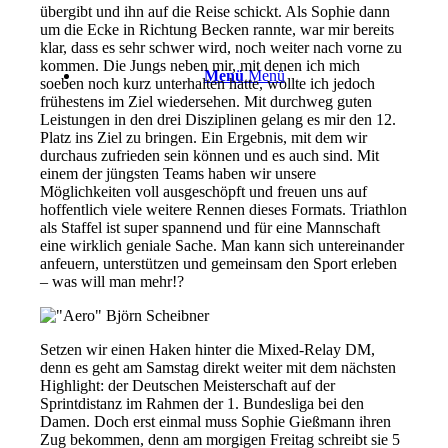
übergibt und ihn auf die Reise schickt. Als Sophie dann
um die Ecke in Richtung Becken rannte, war mir bereits
klar, dass es sehr schwer wird, noch weiter nach vorne zu
kommen. Die Jungs neben mir, mit denen ich mich
Menü
Menü
soeben noch kurz unterhalten hatte, wollte ich jedoch
frühestens im Ziel wiedersehen. Mit durchweg guten
Leistungen in den drei Disziplinen gelang es mir den 12.
Platz ins Ziel zu bringen. Ein Ergebnis, mit dem wir
durchaus zufrieden sein können und es auch sind. Mit
einem der jüngsten Teams haben wir unsere
Möglichkeiten voll ausgeschöpft und freuen uns auf
hoffentlich viele weitere Rennen dieses Formats. Triathlon
als Staffel ist super spannend und für eine Mannschaft
eine wirklich geniale Sache. Man kann sich untereinander
anfeuern, unterstützen und gemeinsam den Sport erleben
– was will man mehr!?
Setzen wir einen Haken hinter die Mixed-Relay DM,
denn es geht am Samstag direkt weiter mit dem nächsten
Highlight: der Deutschen Meisterschaft auf der
Sprintdistanz im Rahmen der 1. Bundesliga bei den
Damen. Doch erst einmal muss Sophie Gießmann ihren
Zug bekommen, denn am morgigen Freitag schreibt sie 5