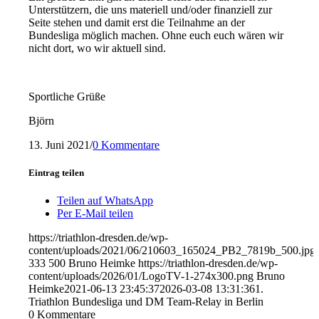
Unterstützern, die uns materiell und/oder finanziell zur
Seite stehen und damit erst die Teilnahme an der
Bundesliga möglich machen. Ohne euch euch wären wir
nicht dort, wo wir aktuell sind.
Sportliche Grüße
Björn
13. Juni 2021
/
0 Kommentare
Eintrag teilen
Teilen auf WhatsApp
Per E-Mail teilen
https://triathlon-dresden.de/wp-
content/uploads/2021/06/210603_165024_PB2_7819b_500.jpg
333
500
Bruno Heimke
https://triathlon-dresden.de/wp-
content/uploads/2026/01/LogoTV-1-274x300.png
Bruno
Heimke
2021-06-13 23:45:37
2026-03-08 13:31:36
1.
Triathlon Bundesliga und DM Team-Relay in Berlin
0
Kommentare