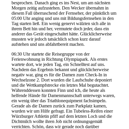
besprochen. Danach ging es ins Nest, um am nächsten
Morgen zeitig aufzustehen. Den Wecker übernahm in
diesem Fall überraschend der Fernseher, der pünktlich um
05:00 Uhr anging und uns mit Bildungsfernsehen in den
Tag starten ließ. Ein wenig genervt wälzten sich alle in
ihrem Bett hin und her, vermutete doch jeder, dass ein
anderer das Gerät eingeschaltet hätte. Glücklicherweise
mussten wir jedoch tatsächlich schon kurz darauf
aufstehen und uns abfahrtbereit machen.
06:30 Uhr startete die Reisegruppe von der
Ferienwohnung in Richtung Olympiapark. Als erstes
wartete dort, wie jeden Tag, ein Schnelltest auf uns.
Nachdem das Ergebnis bekannt und glücklicherweise
negativ war, ging es für die Damen zum Check-In in
Wechselzone 2. Dort wurden die Laufschuhe deponiert
und die Wettkampfstrecke ein letztes Mal begutachtet.
Währenddessen konnten Finn und ich, die heute als
helfende Hände für Damenmannschaft unterwegs waren,
ein wenig über das Triathlonequipment fachsimpeln.
Gerade als die Damen zurück zum Parkplatz kamen,
wurden wir um Hilfe gefragt. Ein Tubeless-Reifen einer
Würzburger Athletin pfiff auf dem letzten Loch und die
Dichtmilch wollte ihren Job nicht ordnungsgemäß
verrichten. Schön, dass wir gerade noch darüber