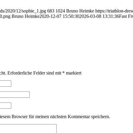
oads/2020/12/sophie_1.jpg
683
1024
Bruno Heimke
https://triathlon-dr
0.png
Bruno Heimke
2020-12-07 15:50:30
2026-03-08 13:31:36
Fast Fi
cht.
Erforderliche Felder sind mit
*
markiert
iesem Browser für meinen nächsten Kommentar speichern.