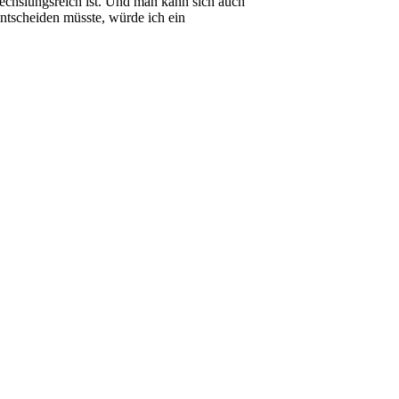
bwechslungsreich ist. Und man kann sich auch
ntscheiden müsste, würde ich ein