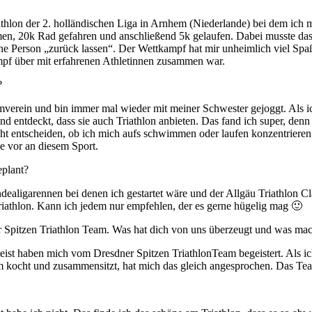
iathlon der 2. holländischen Liga in Arnhem (Niederlande) bei dem ich
, 20k Rad gefahren und anschließend 5k gelaufen. Dabei musste da
ne Person „zurück lassen“. Der Wettkampf hat mir unheimlich viel Sp
pf über mit erfahrenen Athletinnen zusammen war.
?
erein und bin immer mal wieder mit meiner Schwester gejoggt. Als ic
nd entdeckt, dass sie auch Triathlon anbieten. Das fand ich super, den
ht entscheiden, ob ich mich aufs schwimmen oder laufen konzentrieren
e vor an diesem Sport.
eplant?
aligarennen bei denen ich gestartet wäre und der Allgäu Triathlon Cla
riathlon. Kann ich jedem nur empfehlen, der es gerne hügelig mag 🙂
 Spitzen Triathlon Team. Was hat dich von uns überzeugt und was mach
st haben mich vom Dresdner Spitzen TriathlonTeam begeistert. Als ic
 kocht und zusammensitzt, hat mich das gleich angesprochen. Das Tea