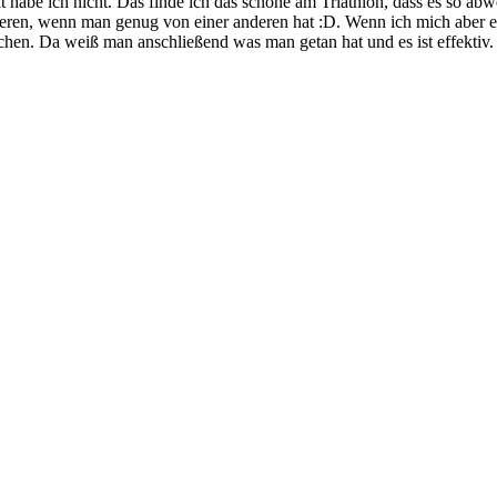
it habe ich nicht. Das finde ich das schöne am Triathlon, dass es so a
rieren, wenn man genug von einer anderen hat :D. Wenn ich mich aber e
chen. Da weiß man anschließend was man getan hat und es ist effektiv.