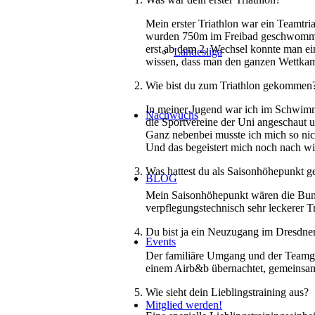
Mein erster Triathlon war ein Teamtr
wurden 750m im Freibad geschwommen
erst ab dem 2. Wechsel konnte man ei
Landesliga
wissen, dass man den ganzen Wettkam
Wie bist du zum Triathlon gekommen
In meiner Jugend war ich im Schwimmv
Nachwuchs
die Sportvereine der Uni angeschaut u
Ganz nebenbei musste ich mich so nic
Und das begeistert mich noch nach wi
Was hattest du als Saisonhöhepunkt g
BLOG
Mein Saisonhöhepunkt wären die Bunde
verpflegungstechnisch sehr leckerer T
Du bist ja ein Neuzugang im Dresdner
Events
Der familiäre Umgang und der Teamgei
einem Airb&b übernachtet, gemeinsam
Wie sieht dein Lieblingstraining aus?
Mitglied werden!