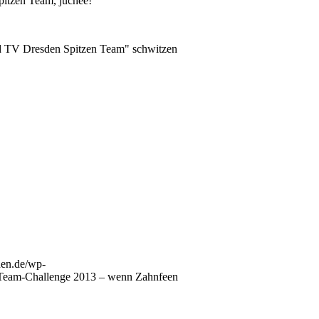
itzen Team, juchee!
nd TV Dresden Spitzen Team" schwitzen
sden.de/wp-
eam-Challenge 2013 – wenn Zahnfeen