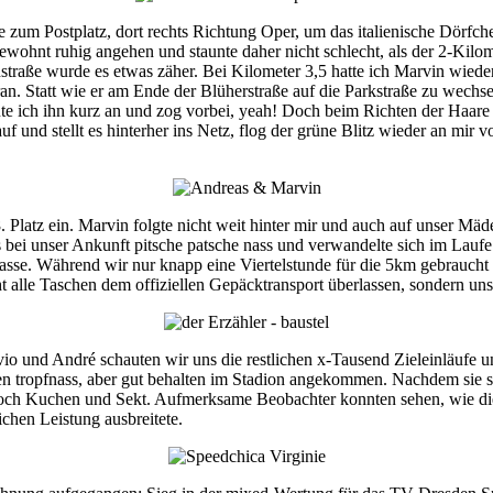
ße zum Postplatz, dort rechts Richtung Oper, um das italienische Dörf
 gewohnt ruhig angehen und staunte daher nicht schlecht, als der 2-Kil
enstraße wurde es etwas zäher. Bei Kilometer 3,5 hatte ich Marvin wied
. Statt wie er am Ende der Blüherstraße auf die Parkstraße zu wech
e ich ihn kurz an und zog vorbei, yeah! Doch beim Richten der Haare
auf und stellt es hinterher ins Netz, flog der grüne Blitz wieder an mir 
. Platz ein. Marvin folgte nicht weit hinter mir und auch auf unser Mä
 bei unser Ankunft pitsche patsche nass und verwandelte sich im Laufe
se. Während wir nur knapp eine Viertelstunde für die 5km gebraucht
t alle Taschen dem offiziellen Gepäcktransport überlassen, sondern u
io und André schauten wir uns die restlichen x-Tausend Zieleinläufe u
 tropfnass, aber gut behalten im Stadion angekommen. Nachdem sie si
 noch Kuchen und Sekt. Aufmerksame Beobachter konnten sehen, wie die
ichen Leistung ausbreitete.