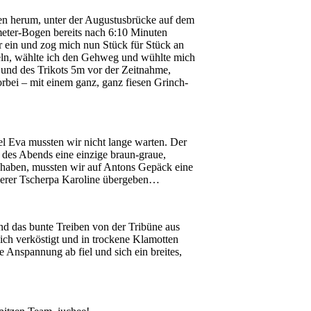
chen herum, unter der Augustusbrücke auf dem
ometer-Bogen bereits nach 6:10 Minuten
er ein und zog mich nun Stück für Stück an
seln, wählte ich den Gehweg und wühlte mich
 und des Trikots 5m vor der Zeitnahme,
vorbei – mit einem ganz, ganz fiesen Grinch-
del Eva mussten wir nicht lange warten. Der
 des Abends eine einzige braun-graue,
 haben, mussten wir auf Antons Gepäck eine
nserer Tscherpa Karoline übergeben…
nd das bunte Treiben von der Tribüne aus
ch verköstigt und in trockene Klamotten
 Anspannung ab fiel und sich ein breites,