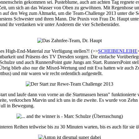
nnenschein gekommen sei. Pusteblume, auch am achten Tag regnete es r
 Zeit, um sich an das Wasser von Oben zu gewöhnen. Mit Regenhose un
 auf den Weg zum Altmarkt, um die Team-Challenge 2013 unter die So
stens Schwester und ihren Mann. Die Praxis von Frau Dr. Haupt unter
 und ihr verdanken wir unter Anderem die vier Scheibenräder.
hes High-End-Material zur Verfügung stellen?! (>>
SCHEIBENLEIHE
ichtbarkeit und Präsens des TV Dresden sorgen. Die einfache Vorüberl
chulze und auch RunnersPoint gute Jungs am Start. RunnersPoint stell
 Übrig blieb also nur die Mixed-Wertung und mit Eva hatten wir auch Z
us) und mir waren wir recht ordentlich aufgestellt.
art und laufe dann von vorne an die Startmassen heran" funktionierte
eite, verkrochen Marvin und ich uns in die zweite. Es wurde von Zehn h
 Null in Bewegung.
eren Reihen teilweise bis zu 30 Minuten warten, bis es auch für sie übe