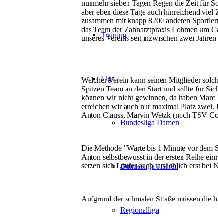
nunmehr sieben Tagen Regen die Zeit für So
aber eben diese Tage auch hinreichend viel
zusammen mit knapp 8200 anderen Sportlern
das Team der Zahnarztpraxis Lohmen um Car
Training
unseres Vereins seit inzwischen zwei Jahren
Liga
Welcher Verein kann seinen Mitglieder solc
Spitzen Team an den Start und sollte für S
können wir nicht gewinnen, da haben Marc S
erreichen wir auch nur maximal Platz zwei.
Anton Clauss, Marvin Wetzk (noch TSV Cottb
Bundesliga Damen
Die Methode "Warte bis 1 Minute vor dem St
Anton selbstbewusst in der ersten Reihe einr
setzen sich Läufer auch tatsächlich erst bei
Bundesliga Herren
Aufgrund der schmalen Straße müssen die hint
Regionalliga