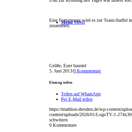
Und zur Krönung des Tages war unsere Rec
Eine Fortsetzung wird es zur Team-Staffel
Menü
Menü
zusammen.
Grüße, Euer baustel
5. Juni 2013
/
0 Kommentare
Eintrag teilen
Teilen auf WhatsApp
Per E-Mail teilen
https://triathlon-dresden.de/wp-content/up
content/uploads/2026/01/LogoTV-1-274x30
schwitzen
0
Kommentare