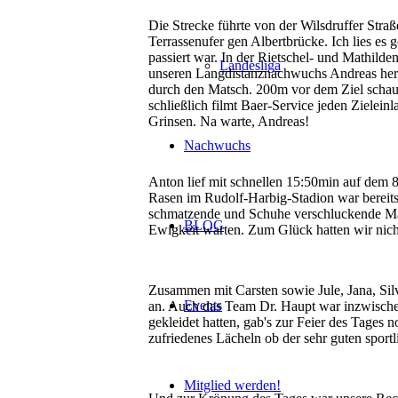
Die Strecke führte von der Wilsdruffer Stra
Terrassenufer gen Albertbrücke. Ich lies es
passiert war. In der Rietschel- und Mathild
Landesliga
unseren Langdistanznachwuchs Andreas heran
durch den Matsch. 200m vor dem Ziel schaut
schließlich filmt Baer-Service jeden Zieleinl
Grinsen. Na warte, Andreas!
Nachwuchs
Anton lief mit schnellen 15:50min auf dem 8
Rasen im Rudolf-Harbig-Stadion war bereits
schmatzende und Schuhe verschluckende Mas
BLOG
Ewigkeit warten. Zum Glück hatten wir nich
Zusammen mit Carsten sowie Jule, Jana, Silv
Events
an. Auch das Team Dr. Haupt war inzwischen
gekleidet hatten, gab's zur Feier des Tages
zufriedenes Lächeln ob der sehr guten sportl
Mitglied werden!