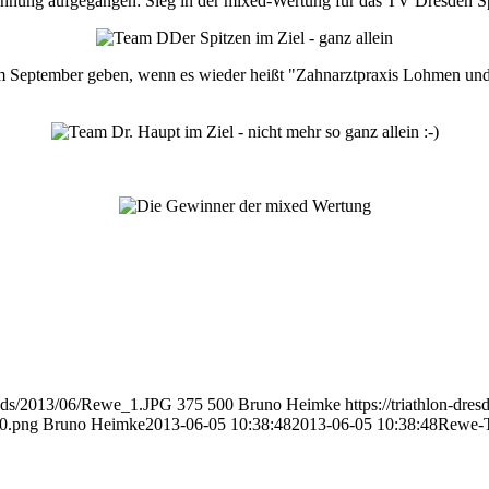
hnung aufgegangen: Sieg in der mixed-Wertung für das TV Dresden Sp
 im September geben, wenn es wieder heißt "Zahnarztpraxis Lohmen u
loads/2013/06/Rewe_1.JPG
375
500
Bruno Heimke
https://triathlon-dre
0.png
Bruno Heimke
2013-06-05 10:38:48
2013-06-05 10:38:48
Rewe-T