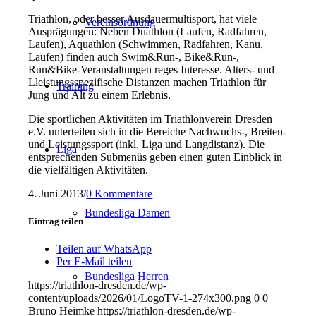
Triathlon, oder besser Ausdauermultisport, hat viele
Vereinsordnung
Ausprägungen: Neben Duathlon (Laufen, Radfahren,
Laufen), Aquathlon (Schwimmen, Radfahren, Kanu,
Laufen) finden auch Swim&Run-, Bike&Run-,
Run&Bike-Veranstaltungen reges Interesse. Alters- und
Lleistungsspezifische Distanzen machen Triathlon für
Training
Jung und Alt zu einem Erlebnis.
Die sportlichen Aktivitäten im Triathlonverein Dresden
e.V. unterteilen sich in die Bereiche Nachwuchs-, Breiten-
und Leistungssport (inkl. Liga und Langdistanz). Die
Liga
entsprechenden Submenüs geben einen guten Einblick in
die vielfältigen Aktivitäten.
4. Juni 2013
/
0 Kommentare
Bundesliga Damen
Eintrag teilen
Teilen auf WhatsApp
Per E-Mail teilen
Bundesliga Herren
https://triathlon-dresden.de/wp-
content/uploads/2026/01/LogoTV-1-274x300.png
0
0
Bruno Heimke
https://triathlon-dresden.de/wp-