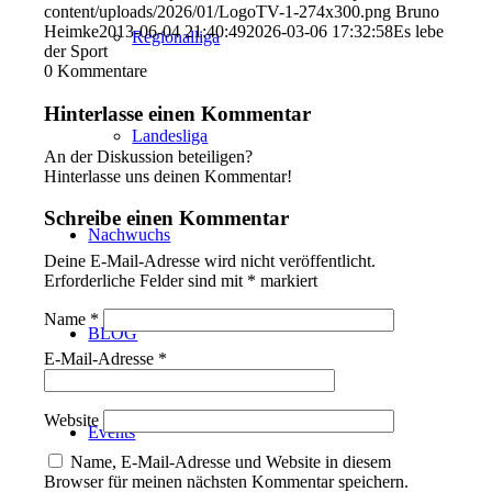
content/uploads/2026/01/LogoTV-1-274x300.png
Bruno
Heimke
2013-06-04 21:40:49
2026-03-06 17:32:58
Es lebe
Regionalliga
der Sport
0
Kommentare
Hinterlasse einen Kommentar
Landesliga
An der Diskussion beteiligen?
Hinterlasse uns deinen Kommentar!
Schreibe einen Kommentar
Nachwuchs
Deine E-Mail-Adresse wird nicht veröffentlicht.
Erforderliche Felder sind mit
*
markiert
Name
*
BLOG
E-Mail-Adresse
*
Website
Events
Name, E-Mail-Adresse und Website in diesem
Browser für meinen nächsten Kommentar speichern.