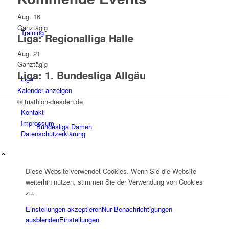
Aug.
16
Ganztägig
Training
Liga: Regionalliga Halle
Aug.
21
Ganztägig
Liga: 1. Bundesliga Allgäu
Liga
Kalender anzeigen
© triathlon-dresden.de
Kontakt
Impressum
Bundesliga Damen
Datenschutzerklärung
Diese Website verwendet Cookies. Wenn Sie die Website
Bundesliga Herren
weiterhin nutzen, stimmen Sie der Verwendung von Cookies
zu.
Einstellungen akzeptieren
Nur Benachrichtigungen
ausblenden
Einstellungen
Regionalliga