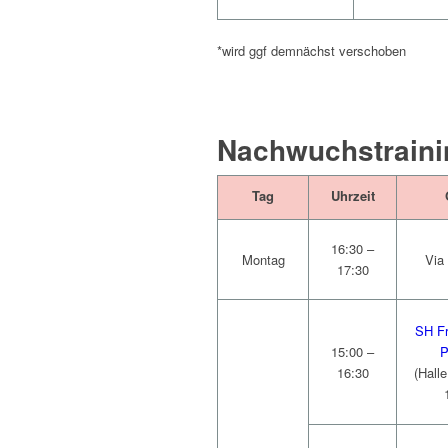
*wird ggf demnächst verschoben
Nachwuchstraini
Tag
Uhrzeit
16:30 –
Montag
Via
17:30
SH Fr
15:00 –
P
16:30
(Hall