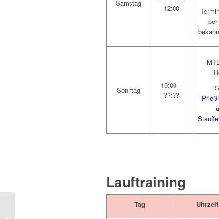
Samstag
12:00
Termi
per
bekann
MTB
H
10:00 –
S
Sonntag
??:??
Prieß
u
Stauffe
Lauftraining
Tag
Uhrzeit
Vereinskleidung