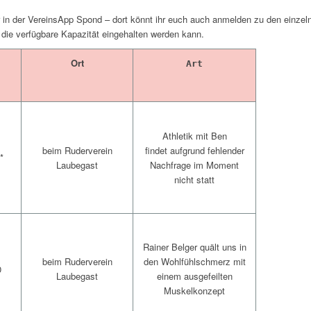
 ihr in der VereinsApp Spond – dort könnt ihr euch auch anmelden zu den einze
 die verfügbare Kapazität eingehalten werden kann.
Ort
Art
Athletik mit Ben
findet aufgrund fehlender
beim Ruderverein
*
Nachfrage im Moment
Laubegast
nicht statt
Rainer Belger quält uns in
den Wohlfühlschmerz mit
beim Ruderverein
0
einem ausgefeilten
Laubegast
Muskelkonzept