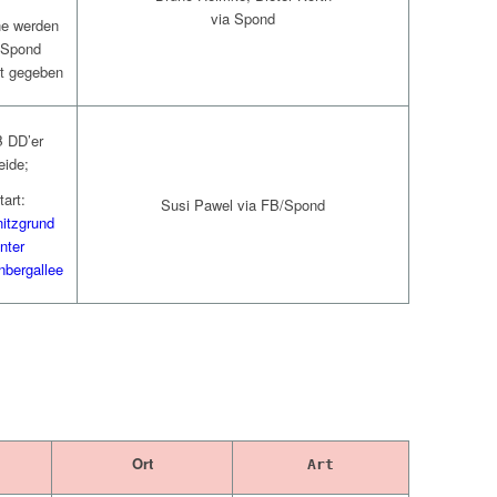
via Spond
ne werden
 Spond
t gegeben
 DD’er
eide;
tart:
Susi Pawel via FB/Spond
nitzgrund
nter
nbergallee
Ort
Art