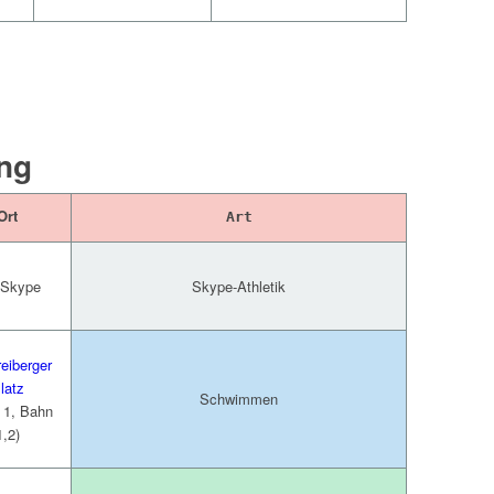
ng
Ort
Art
 Skype
Skype-Athletik
eiberger
latz
Schwimmen
e 1, Bahn
1,2)