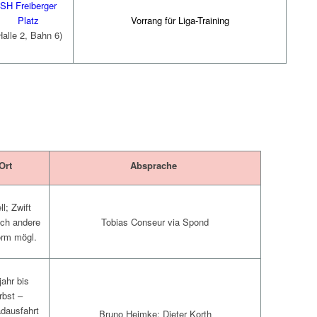
SH Freiberger
Vorrang für Liga-Training
Platz
Halle 2, Bahn 6)
Ort
Absprache
ll; Zwift
Tobias Conseur via Spond
uch andere
orm mögl.
jahr bis
rbst –
dausfahrt
Bruno Heimke; Dieter Korth