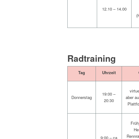
12.10 – 14.00
(
Radtraining
Tag
Uhrzeit
virtue
19:00 –
Donnerstag
aber a
20:30
Plattf
Früh
He
Rennra
9:00 – ca