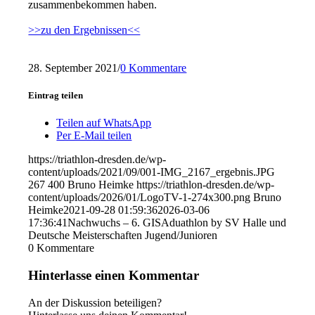
zusammenbekommen haben.
>>zu den Ergebnissen<<
28. September 2021
/
0 Kommentare
Eintrag teilen
Teilen auf WhatsApp
Per E-Mail teilen
https://triathlon-dresden.de/wp-
content/uploads/2021/09/001-IMG_2167_ergebnis.JPG
267
400
Bruno Heimke
https://triathlon-dresden.de/wp-
content/uploads/2026/01/LogoTV-1-274x300.png
Bruno
Heimke
2021-09-28 01:59:36
2026-03-06
17:36:41
Nachwuchs – 6. GISAduathlon by SV Halle und
Deutsche Meisterschaften Jugend/Junioren
0
Kommentare
Hinterlasse einen Kommentar
An der Diskussion beteiligen?