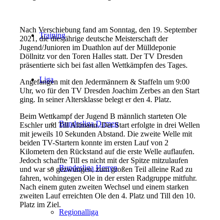
Nach Verschiebung fand am Sonntag, den 19. September
Training
2021, die diesjährige deutsche Meisterschaft der
Jugend/Junioren im Duathlon auf der Mülldeponie
Döllnitz vor den Toren Halles statt. Der TV Dresden
präsentierte sich bei fast allen Wettkämpfen des Tages.
Liga
Angefangen mit den Jedermännern & Staffeln um 9:00
Uhr, wo für den TV Dresden Joachim Zerbes an den Start
ging. In seiner Altersklasse belegt er den 4. Platz.
Beim Wettkampf der Jugend B männlich starteten Ole
Bundesliga Damen
Eschler und Till Altmann. Der Start erfolgte in drei Wellen
mit jeweils 10 Sekunden Abstand. Die zweite Welle mit
beiden TV-Startern konnte im ersten Lauf von 2
Kilometern den Rückstand auf die erste Welle auflaufen.
Jedoch schaffte Till es nicht mit der Spitze mitzulaufen
Bundesliga Herren
und war so gezwungen, zum großen Teil alleine Rad zu
fahren, wohingegen Ole in der ersten Radgruppe mitfuhr.
Nach einem guten zweiten Wechsel und einem starken
zweiten Lauf erreichten Ole den 4. Platz und Till den 10.
Platz im Ziel.
Regionalliga