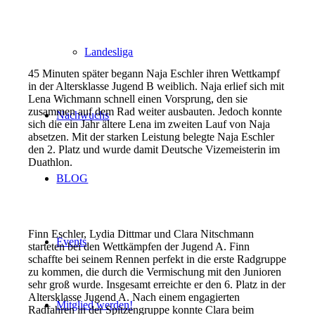
Landesliga
45 Minuten später begann Naja Eschler ihren Wettkampf
in der Altersklasse Jugend B weiblich. Naja erlief sich mit
Lena Wichmann schnell einen Vorsprung, den sie
zusammen auf dem Rad weiter ausbauten. Jedoch konnte
Nachwuchs
sich die ein Jahr ältere Lena im zweiten Lauf von Naja
absetzen. Mit der starken Leistung belegte Naja Eschler
den 2. Platz und wurde damit Deutsche Vizemeisterin im
Duathlon.
BLOG
Finn Eschler, Lydia Dittmar und Clara Nitschmann
Events
starteten bei den Wettkämpfen der Jugend A. Finn
schaffte bei seinem Rennen perfekt in die erste Radgruppe
zu kommen, die durch die Vermischung mit den Junioren
sehr groß wurde. Insgesamt erreichte er den 6. Platz in der
Altersklasse Jugend A. Nach einem engagierten
Mitglied werden!
Radfahren in der Spitzengruppe konnte Clara beim