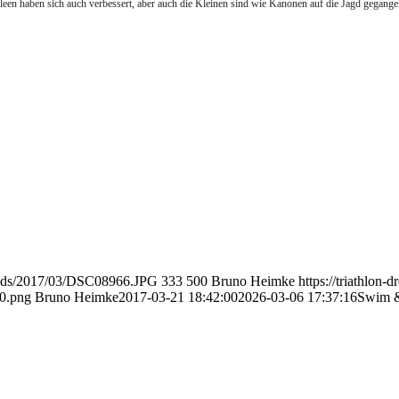
en haben sich auch verbessert, aber auch die Kleinen sind wie Kanonen auf die Jagd gegange
ploads/2017/03/DSC08966.JPG
333
500
Bruno Heimke
https://triathlon-
0.png
Bruno Heimke
2017-03-21 18:42:00
2026-03-06 17:37:16
Swim &