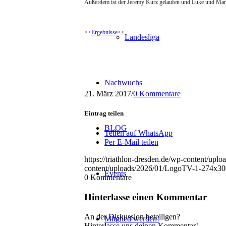
Außerdem ist der Jeremy Kurz gelaufen und Luke und Marle
>>
Ergebnisse
<<
Landesliga
Nachwuchs
21. März 2017
/
0 Kommentare
Eintrag teilen
BLOG
Teilen auf WhatsApp
Per E-Mail teilen
https://triathlon-dresden.de/wp-content/u
content/uploads/2026/01/LogoTV-1-274x30
Events
0
Kommentare
Hinterlasse einen Kommentar
An der Diskussion beteiligen?
Mitglied werden!
Hinterlasse uns deinen Kommentar!