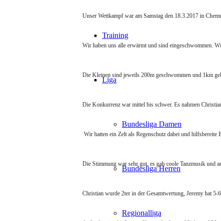
Unser Wettkampf war am Samstag den 18.3.2017 in Chemn
Training
Wir haben uns alle erwärmt und sind eingeschwommen. Wi
Die Kleinen sind jeweils 200m geschwommen und 1km gela
Liga
Die Konkurrenz war mittel bis schwer. Es nahmen Christian
Bundesliga Damen
Wir hatten ein Zelt als Regenschutz dabei und hilfsbereite E
Die Stimmung war sehr gut, es gab coole Tanzmusik und 
Bundesliga Herren
Christian wurde 2ter in der Gesamtwertung, Jeremy hat 5-
Regionalliga