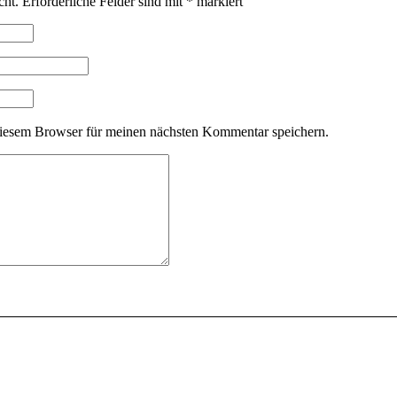
cht.
Erforderliche Felder sind mit
*
markiert
iesem Browser für meinen nächsten Kommentar speichern.