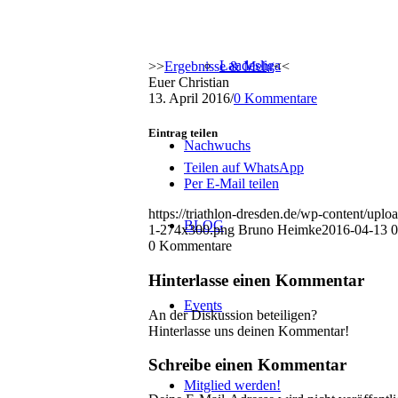
Landesliga
>>
Ergebnisse & Mehr
<<
Euer Christian
13. April 2016
/
0 Kommentare
Eintrag teilen
Nachwuchs
Teilen auf WhatsApp
Per E-Mail teilen
https://triathlon-dresden.de/wp-content/upl
BLOG
1-274x300.png
Bruno Heimke
2016-04-13 0
0
Kommentare
Hinterlasse einen Kommentar
Events
An der Diskussion beteiligen?
Hinterlasse uns deinen Kommentar!
Schreibe einen Kommentar
Mitglied werden!