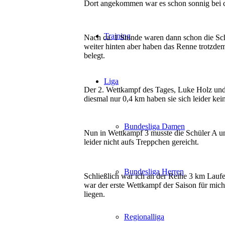
Dort angekommen war es schon sonnig bei ca
Training
Nach ca. 1 Stunde waren dann schon die Sch
weiter hinten aber haben das Renne trotzdem
belegt.
Liga
Der 2. Wettkampf des Tages, Luke Holz und
diesmal nur 0,4 km haben sie sich leider kei
Bundesliga Damen
Nun in Wettkampf 3 musste die Schüler A u
leider nicht aufs Treppchen gereicht.
Bundesliga Herren
Schließlich war ich an der Reihe 3 km Lauf
war der erste Wettkampf der Saison für mi
liegen.
Regionalliga