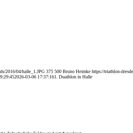
oads/2016/04/halle_1.JPG
375
500
Bruno Heimke
https://triathlon-dre
9:29:45
2026-03-06 17:37:16
1. Duathlon in Halle