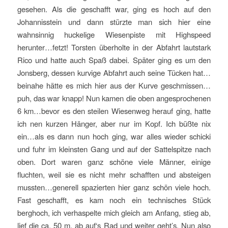
gesehen. Als die geschafft war, ging es hoch auf den
Johannisstein und dann stürzte man sich hier eine
wahnsinnig huckelige Wiesenpiste mit Highspeed
herunter…fetzt! Torsten überholte in der Abfahrt lautstark
Rico und hatte auch Spaß dabei. Später ging es um den
Jonsberg, dessen kurvige Abfahrt auch seine Tücken hat…
beinahe hätte es mich hier aus der Kurve geschmissen…
puh, das war knapp! Nun kamen die oben angesprochenen
6 km…bevor es den steilen Wiesenweg herauf ging, hatte
ich nen kurzen Hänger, aber nur im Kopf. Ich büßte nix
ein…als es dann nun hoch ging, war alles wieder schicki
und fuhr im kleinsten Gang und auf der Sattelspitze nach
oben. Dort waren ganz schöne viele Männer, einige
fluchten, weil sie es nicht mehr schafften und absteigen
mussten…generell spazierten hier ganz schön viele hoch.
Fast geschafft, es kam noch ein technisches Stück
berghoch, ich verhaspelte mich gleich am Anfang, stieg ab,
lief die ca. 50 m, ab auf‘s Rad und weiter geht’s. Nun also