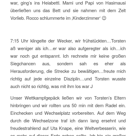
war, ging’s ins Heiabettl. Mami und Papi von Hasimausi
überließen uns das Bett und sie nahmen mit dem Zelt
Vorlieb. Rocco schlummerte im ‚Kinderzimmer‘ 😉
7:15 Uhr klingelte der Wecker, wir frühstückten…Torsten
aß weniger als ich…er war also aufgeregter als ich…ich
war noch gut entspannt. Ich rechnete mir keine großen
Siegchancen aus, sondern sah es eher als
Herausforderung, die Strecke zu bewältigen…freute mich
richtig auf jede einzelne Disziplin…und Torsten wusste
auch nicht so richtig, was mit ihm los war J
Unser Wettkampfgepäck ließen wir von Torsten’s Eltern
hinbringen und wir rollten uns 50 min mit dem Radel ein.
Einchecken und Wechselplatz vorbereiten. Auf dem Weg
durch die Wechselzone traf ich dann lang ersehnt und
freudestrahlend auf Uta Knape, eine Weltverbesserin, wie
es mehr auf dieser Erde geben sollte. Ich bin ein großer