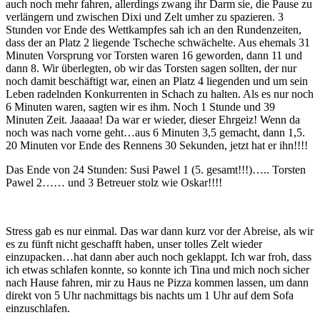
auch noch mehr fahren, allerdings zwang ihr Darm sie, die Pause zu
verlängern und zwischen Dixi und Zelt umher zu spazieren. 3
Stunden vor Ende des Wettkampfes sah ich an den Rundenzeiten,
dass der an Platz 2 liegende Tscheche schwächelte. Aus ehemals 31
Minuten Vorsprung vor Torsten waren 16 geworden, dann 11 und
dann 8. Wir überlegten, ob wir das Torsten sagen sollten, der nur
noch damit beschäftigt war, einen an Platz 4 liegenden und um sein
Leben radelnden Konkurrenten in Schach zu halten. Als es nur noch
6 Minuten waren, sagten wir es ihm. Noch 1 Stunde und 39
Minuten Zeit. Jaaaaa! Da war er wieder, dieser Ehrgeiz! Wenn da
noch was nach vorne geht…aus 6 Minuten 3,5 gemacht, dann 1,5.
20 Minuten vor Ende des Rennens 30 Sekunden, jetzt hat er ihn!!!!
Das Ende von 24 Stunden: Susi Pawel 1 (5. gesamt!!!)….. Torsten
Pawel 2…… und 3 Betreuer stolz wie Oskar!!!!
Stress gab es nur einmal. Das war dann kurz vor der Abreise, als wir
es zu fünft nicht geschafft haben, unser tolles Zelt wieder
einzupacken…hat dann aber auch noch geklappt. Ich war froh, dass
ich etwas schlafen konnte, so konnte ich Tina und mich noch sicher
nach Hause fahren, mir zu Haus ne Pizza kommen lassen, um dann
direkt von 5 Uhr nachmittags bis nachts um 1 Uhr auf dem Sofa
einzuschlafen.