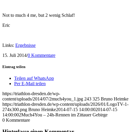
Not to much 4 me, but 2 wenig Schlaf!
Eric
Links:
Ergebnisse
15. Juli 2014
/
0 Kommentare
Eintrag teilen
Teilen auf WhatsApp
Per E-Mail teilen
https://triathlon-dresden.de/wp-
content/uploads/2014/07/2much4you_1.jpg
243
325
Bruno Heimke
https://triathlon-dresden.de/wp-content/uploads/2026/01/LogoTV-1-
274x300.png
Bruno Heimke
2014-07-15 14:00:00
2014-07-15
14:00:00
2Much4You – 24h-Rennen im Zittauer Gebirge
0
Kommentare
Hinterlasse einen Kommentar