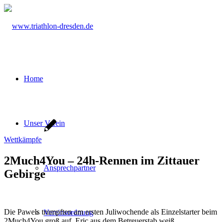
Home
Unser Verein
Wettkämpfe
2Much4You – 24h-Rennen im Zittauer
Ansprechpartner
Gebirge
Die Pawels trumpften am ersten Juliwochende als Einzelstarter beim
Vereinsordnung
2Much4You groß auf. Eric aus dem Betreuerstab weiß