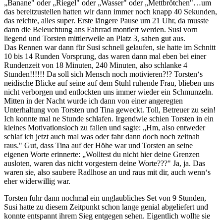
„Banane" oder „Riegel" oder „Wasser" oder „Mettbrötchen"…um
das bereitzustellen hatten wir dann immer noch knapp 40 Sekunden,
das reichte, alles super. Erste längere Pause um 21 Uhr, da musste
dann die Beleuchtung ans Fahrrad montiert werden. Susi vorn
liegend und Torsten mittlerweile an Platz 3, sahen gut aus.
Das Rennen war dann für Susi schnell gelaufen, sie hatte im Schnitt
10 bis 14 Runden Vorsprung, das waren dann mal eben bei einer
Rundenzeit von 18 Minuten, 240 Minuten, also schlanke 4
Stunden!!!!!! Da soll sich Mensch noch motivieren?!? Torsten‘s
neidische Blicke auf seine auf dem Stuhl ruhende Frau, blieben uns
nicht verborgen und entlockten uns immer wieder ein Schmunzeln.
Mitten in der Nacht wurde ich dann von einer angeregten
Unterhaltung von Torsten und Tina geweckt. Toll, Betreuer zu sein!
Ich konnte mal ne Stunde schlafen. Irgendwie schien Torsten in ein
kleines Motivationsloch zu fallen und sagte: „Hm, also entweder
schlaf ich jetzt auch mal was oder fahr dann doch noch zeitnah
raus." Gut, dass Tina auf der Höhe war und Torsten an seine
eigenen Worte erinnerte: „Wolltest du nicht hier deine Grenzen
ausloten, waren das nicht vorgestern deine Worte???" Ja, ja. Das
waren sie, also saubere Radlhose an und raus mit dir, auch wenn‘s
eher widerwillig war.
Torsten fuhr dann nochmal ein unglaubliches Set von 9 Stunden,
Susi hatte zu diesem Zeitpunkt schon lange genial abgeliefert und
konnte entspannt ihrem Sieg entgegen sehen. Eigentlich wollte sie