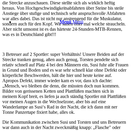
die Strecke anzuschauen. Diese stellte sich als wirklich heftig
heraus. Von Hochgeschwindigkeitsabfahrten über Steine bis steile
Anstiege über stufige und technisch sehr anspruchsvolle Abfahrten
war alles dabei. Das ist nicht nur anstrengend für die Muskulatur,
Menü
Menü
sondern auch für den Kopf. Wir sahen öfter mal welche straucheln.
Aber nicht umsonst ist es das härteste 24-Stunden-MTB-Rennen,
was es in Deutschland gibt!!!
3 Betreuer auf 2 Sportler: super Verhältnis! Unsere Beiden auf der
Strecke tranken genug, aßen auch genug, Torsten pendelte sich
relativ schnell auf Platz 4 bei den Männern ein, Susi fuhr alle Frauen
in Grund und Boden und es war sehr schnell klar ohne Defekt oder
körperliche Beschwerden, hält die hier und heute keine auf.
Apropos Defekt, immer wieder kam es vor, dass ich dachte:
„Mensch, wo bleiben die denn, die müssten doch nun kommen.
Bilder von gerissenen Ketten und Plattfüßen machten sich in
meinem Kopf breit, es liefen ja auch ständig Sportler mit Plattfüßen
vor meinen Augen in die Wechselzone, aber bis auf eine
Wanderlampe an Susi‘s Rad in der Nacht, die ich dann mit ner
Tonne Panzertape fixiert habe, alles ok.
Die Kommunikation zwischen Susi und Torsten und uns Betreuern
war dann auch in der Nacht zweckmäßig knapp: „Flasche" oder