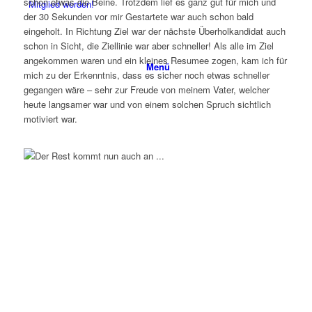
schon etwas die Beine. Trotzdem lief es ganz gut für mich und
Mitglied werden!
der 30 Sekunden vor mir Gestartete war auch schon bald
eingeholt. In Richtung Ziel war der nächste Überholkandidat auch
schon in Sicht, die Ziellinie war aber schneller! Als alle im Ziel
angekommen waren und ein kleines Resumee zogen, kam ich für
Menü
mich zu der Erkenntnis, dass es sicher noch etwas schneller
gegangen wäre – sehr zur Freude von meinem Vater, welcher
heute langsamer war und von einem solchen Spruch sichtlich
motiviert war.