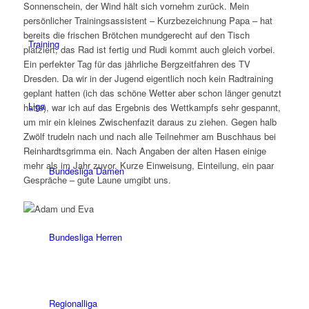
Sonnenschein, der Wind hält sich vornehm zurück. Mein
persönlicher Trainingsassistent – Kurzbezeichnung Papa – hat
bereits die frischen Brötchen mundgerecht auf den Tisch
Training
platziert, das Rad ist fertig und Rudi kommt auch gleich vorbei.
Ein perfekter Tag für das jährliche Bergzeitfahren des TV
Dresden. Da wir in der Jugend eigentlich noch kein Radtraining
geplant hatten (ich das schöne Wetter aber schon länger genutzt
Liga
hatte), war ich auf das Ergebnis des Wettkampfs sehr gespannt,
um mir ein kleines Zwischenfazit daraus zu ziehen. Gegen halb
Zwölf trudeln nach und nach alle Teilnehmer am Buschhaus bei
Reinhardtsgrimma ein. Nach Angaben der alten Hasen einige
mehr als im Jahr zuvor. Kurze Einweisung, Einteilung, ein paar
Bundesliga Damen
Gespräche – gute Laune umgibt uns.
Bundesliga Herren
Regionalliga