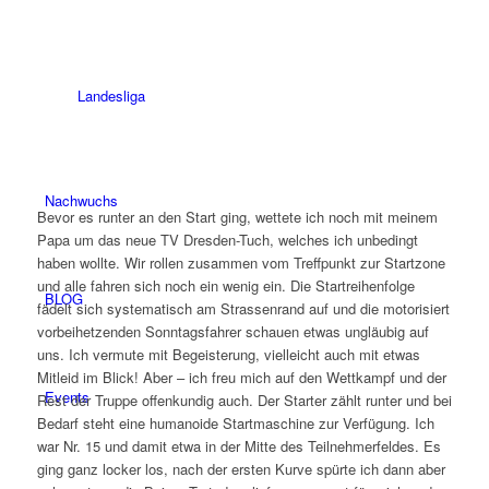
Landesliga
Nachwuchs
Bevor es runter an den Start ging, wettete ich noch mit meinem
Papa um das neue TV Dresden-Tuch, welches ich unbedingt
haben wollte. Wir rollen zusammen vom Treffpunkt zur Startzone
und alle fahren sich noch ein wenig ein. Die Startreihenfolge
BLOG
fädelt sich systematisch am Strassenrand auf und die motorisiert
vorbeihetzenden Sonntagsfahrer schauen etwas ungläubig auf
uns. Ich vermute mit Begeisterung, vielleicht auch mit etwas
Mitleid im Blick! Aber – ich freu mich auf den Wettkampf und der
Events
Rest der Truppe offenkundig auch. Der Starter zählt runter und bei
Bedarf steht eine humanoide Startmaschine zur Verfügung. Ich
war Nr. 15 und damit etwa in der Mitte des Teilnehmerfeldes. Es
ging ganz locker los, nach der ersten Kurve spürte ich dann aber