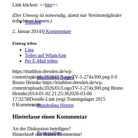
Link klicken: >>
hier
<<
(Der Umweg ist notwendig, damit nur Vereinsmitglieder
teilnehmen können.)
Training
2. Januar 2014
/
0 Kommentare
Eintrag teilen
Liga
Teilen auf WhatsApp
Per E-Mail teilen
https://triathlon-dresden.de/wp-
content/uploads/2026/01/LogoTV-1-274x300.png
0
0
Bundesliga Damen
Bruno Heimke
https://triathlon-dresden.de/wp-
content/uploads/2026/01/LogoTV-1-274x300.png
Bruno
Heimke
2014-01-02 21:25:36
2026-03-06
17:32:58
Doodle-Link (reg) Trainingslager 2015
0
Kommentare
Bundesliga Herren
Hinterlasse einen Kommentar
An der Diskussion beteiligen?
Regionalliga
Hinterlasse uns deinen Kommentar!