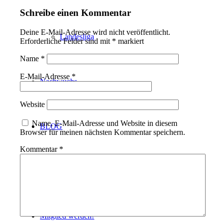
Schreibe einen Kommentar
Deine E-Mail-Adresse wird nicht veröffentlicht.
Landesliga
Erforderliche Felder sind mit
*
markiert
Name
*
E-Mail-Adresse
*
Nachwuchs
Website
Name, E-Mail-Adresse und Website in diesem
BLOG
Browser für meinen nächsten Kommentar speichern.
Kommentar
*
Events
Mitglied werden!