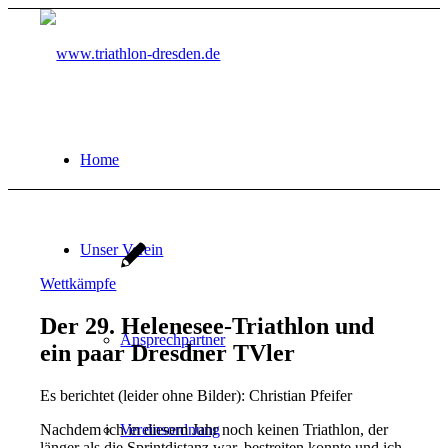
Home
Unser Verein
Wettkämpfe
Der 29. Helenesee-Triathlon und
Ansprechpartner
ein paar Dresdner TVler
Es berichtet (leider ohne Bilder): Christian Pfeifer
Nachdem ich in diesem Jahr noch keinen Triathlon, der
Vereinsordnung
länger als die Sprintdistanz war, bestreiten konnte und ich