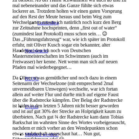
mal nebeneinander und das Ganze fühlte sich etwas
lockerer an. Trotzdem holten wir einen guten Vorsprung
auf den Rest der Meute heraus und beim Weg zum
Wechselgarten musste ich natürlich noch kurz den Berg
Landesliga
zur Zeitnahme hochsprinten, denn „first out of water“
(zumindest laut Protokoll) muss schon sein… 😉
Das „Führungsfahrzeug“ war, wie ich später im Protokoll
erfuhr, mit Oliver Kusch sogar ein bekannter, alter
Haudegen, den ich noch von Deutschen
Nachwuchs
Mastersmeisterschaften im Schwimmen (auch im
Freiwasser) her kenne. Nett wenn man sich auf neuen
Pfaden mal wiederbegegnet…
Da Oliver etwas gemütlicher und noch dazu in einem
BLOG
Seitenarm der Wechselzone (mit entsprechend 2mal
unvermeidbaren Umwegen) wechselte, war ich fortan
allein auf weiter Flur und durfte mich auf eigene Faust
über die Radstrecke kämpfen. Der Belag der Radstrecke
ist leider in den letzten 5 Jahren nicht besser geworden
Events
und ist auf gut 30% der Strecke an Holprigkeit kaum zu
überbieten. Nach gut ¾ der Radstrecke kam dann Tobias
Barkschat im wahrsten Sinne des Wortes vorbeigerauscht,
nachdem er mich vorher an den Wendepunkten schon
etwas raubtierhaft angeschaut hat… Nun gut,
Mitglied werden!