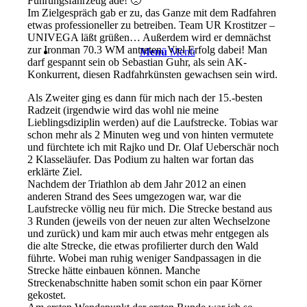
Führungsfahrzeug ade! 🙁
Im Zielgespräch gab er zu, das Ganze mit dem Radfahren
etwas professioneller zu betreiben. Team UR Krostitzer –
UNIVEGA läßt grüßen… Außerdem wird er demnächst
zur Ironman 70.3 WM antreten. Viel Erfolg dabei! Man
Menü
Menü
darf gespannt sein ob Sebastian Guhr, als sein AK-
Konkurrent, diesen Radfahrkünsten gewachsen sein wird.
Als Zweiter ging es dann für mich nach der 15.-besten
Radzeit (irgendwie wird das wohl nie meine
Lieblingsdiziplin werden) auf die Laufstrecke. Tobias war
schon mehr als 2 Minuten weg und von hinten vermutete
und fürchtete ich mit Rajko und Dr. Olaf Ueberschär noch
2 Klasseläufer. Das Podium zu halten war fortan das
erklärte Ziel.
Nachdem der Triathlon ab dem Jahr 2012 an einen
anderen Strand des Sees umgezogen war, war die
Laufstrecke völlig neu für mich. Die Strecke bestand aus
3 Runden (jeweils von der neuen zur alten Wechselzone
und zurück) und kam mir auch etwas mehr entgegen als
die alte Strecke, die etwas profilierter durch den Wald
führte. Wobei man ruhig weniger Sandpassagen in die
Strecke hätte einbauen können. Manche
Streckenabschnitte haben somit schon ein paar Körner
gekostet.