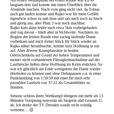
Am ersten Wendepunkt der ersten Runde war ich so
langsam drin und konnte mir einen Überblick über die
Abstände machen. Nach vorn ging nicht viel, da Tobias
auch gut laufen konnte und Rajko war für mein Gefühl
irgendwie schon zu nah dran und sah auch noch zu frisch
und gierig aus, aber Platz 3 war noch machbar.
Rajko kam dann leider nach etwa 5km vorbeigelaufen
und zog davon – blieb aber in Sichtweite. Nachdem zu
Beginn der letzten Runde eine zackig laufende Dame
vorbeikam und mich fortan Stück für Stück wieder an
Rajko näher heranbrachte, keimte kurz Hoffnung in mir
auf. Aber diverse Krampfansätze in beiden
Oberschenkeln auf Grund der hohen Temperaturen und
meiner nicht vorhandenen Flüssigkeitsaufnahme auf der
Laufstrecke ließen diese Hoffnung im Keim ersticken. So
war ich glücklich am Ende wenigstens die Dame wieder
überholen zu können und ohne Dehnpausen o.ä. in einer
Punktlandung von 1:59:59 mit einer für mich sehr
passablen Laufzeit von 37:22 als Gesamtdritter zu
finishen.
Simone schloss ihren Wettkampf übrigens mit mehr als 13
Minuten Vorsprung souverän als Siegerin und Gesamt-11.
ab. Ich denke der TV Dresden wurde recht würdig
vertreten… 😉