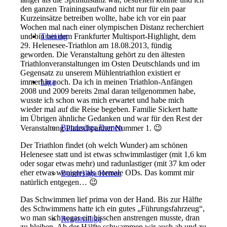
den ganzen Trainingsaufwand nicht nur für ein paar
Kurzeinsätze betreiben wollte, habe ich vor ein paar
Wochen mal nach einer olympischen Distanz recherchiert
und bin bei dem Frankfurter Multisport-Highlight, dem
Training
29. Helenesee-Triathlon am 18.08.2013, fündig
geworden. Die Veranstaltung gehört zu den ältesten
Triathlonveranstaltungen im Osten Deutschlands und im
Gegensatz zu unserem Mühlentriathlon existiert er
immerhin noch. Da ich in meinen Triathlon-Anfängen
Liga
2008 und 2009 bereits 2mal daran teilgenommen habe,
wusste ich schon was mich erwartet und habe mich
wieder mal auf die Reise begeben. Familie Sickert hatte
im Übrigen ähnliche Gedanken und war für den Rest der
Bundesliga Damen
Veranstaltung Plauschpartner Nummer 1. 😉
Der Triathlon findet (oh welch Wunder) am schönen
Helenesee statt und ist etwas schwimmlastiger (mit 1,6 km
oder sogar etwas mehr) und radunlastiger (mit 37 km oder
eher etwas weniger) als normale ODs. Das kommt mir
Bundesliga Herren
natürlich entgegen… 😉
Das Schwimmen lief prima von der Hand. Bis zur Hälfte
des Schwimmens hatte ich ein gutes „Führungsfahrzeug“,
wo man sich sogar ein bisschen anstrengen musste, dran
Regionalliga
zu bleiben. Ab der Hälfte schwammen wir auch ab und zu