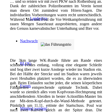
… und so reisten wir mit zwei PKW nach Rothenburg an.
Dank der zahlreichen Polizeibeamten im Verein kennt
man diesen Ort zumindest vom Hören-Sagen. Die
individuellen Vorbereitungen waren recht unterschiedlich.
Landesliga
Während Max und Poul die Vor-Wettkampfernährung mit
rauen Mengen Sauerkraut ausprobierten, zogen andere
den Genuss karnevalistischer Unterhaltung und Bier vor.
.
Nachwuchs
.
Die 3km lange WK-Runde führte am Rande eines
BLOG
schönen Feldes entlang, vollzog eine elegante Schleife
und bog über zwei kurze Anstiege wieder ins Stadion ein.
Bei der Hälfte der Strecke und im Stadion waren jeweils
zwei Heuballen platziert worden, die es zu überwinden
galt. Beim Einlaufen suchte jeder, die seinen körperlichen
Events
Fähigkeiten entsprechende optimale Technik. Dabei
wurde so ziemlich alles vom Kopfvoran-Hechtsprung mit
anschließendem Abrollen in bester Actionfilm-Manier bis
zur Mit-dem-Kopf-durch-die-Wand-Methode getestet.
Pünktlich um 11.11. ertönte der Startschuss. Poul war
Mitglied werden!
nach zwei Kurven gleich an der Spitze dran. Die