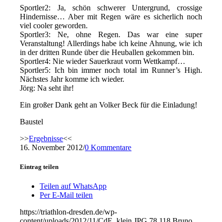
Sportler2: Ja, schön schwerer Untergrund, crossige
Hindernisse… Aber mit Regen wäre es sicherlich noch
viel cooler geworden.
Sportler3: Ne, ohne Regen. Das war eine super
Veranstaltung! Allerdings habe ich keine Ahnung, wie ich
in der dritten Runde über die Heuballen gekommen bin.
Sportler4: Nie wieder Sauerkraut vorm Wettkampf…
Sportler5: Ich bin immer noch total im Runner’s High.
Nächstes Jahr komme ich wieder.
Jörg: Na seht ihr!
Ein großer Dank geht an Volker Beck für die Einladung!
Baustel
>>
Ergebnisse
<<
16. November 2012
/
0 Kommentare
Eintrag teilen
Teilen auf WhatsApp
Per E-Mail teilen
https://triathlon-dresden.de/wp-
content/uploads/2012/11/CdE_klein.JPG
78
118
Bruno