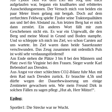
aufgelaufen war, begann ein knallhartes und erbittertes
Ausscheidungsrennen. Der Versuch mich von beiden ein
paar Meter lösen gelang mir bergab. Doch auf dem
zerfurchten Feldweg spielte Fjodor seine Traktorqualitäten
aus und lief den Abstand zu. Am letzten Berg hat er mich
dann zerstört. Ein anderes Wort fällt mir zum
Geschehenen nicht ein. Es war ein Urgewallt, die den
Berg und meine Moral in Grund und Boden stampfte.
Und so schleppte ich mich ins Ziel, wo schon Carsten auf
uns wartete. Im Ziel waren dann beide Sauerkrauter
verschwunden. Das Zeug zusammen mit ordentlich Puls
ist wohl sehr verdauungsfördernd!
Am Ende stehen die Plätze 3 bis 8 bei den Männern und
Platz zwei für Virginie bei den Frauen. Sieger wurde Karl
Bebendorf aus Dresden.
Aus Angst vor einer schlechten CO2-Bilanz fuhr Max mit
dem Rad nach Dresden zurück. Er brauchte 4,5h und
dürfte wegen der Dauerbewässerung um einige
Zentimeter gewachsen sein. Wie mein Freund Dirk in
solchen Fällen zu sagen pflegt „Hut ab, Herr Mütze!“.
Epilog:
Sportler1: Die Strecke war ne Wucht.