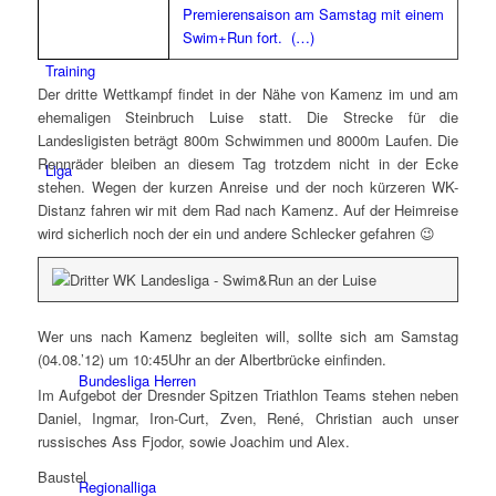
Premierensaison am Samstag mit einem
Swim+Run fort. (…)
Training
Der dritte Wettkampf findet in der Nähe von Kamenz im und am
ehemaligen Steinbruch Luise statt. Die Strecke für die
Landesligisten beträgt 800m Schwimmen und 8000m Laufen. Die
Rennräder bleiben an diesem Tag trotzdem nicht in der Ecke
Liga
stehen. Wegen der kurzen Anreise und der noch kürzeren WK-
Distanz fahren wir mit dem Rad nach Kamenz. Auf der Heimreise
wird sicherlich noch der ein und andere Schlecker gefahren 😉
Bundesliga Damen
Wer uns nach Kamenz begleiten will, sollte sich am Samstag
(04.08.’12) um 10:45Uhr an der Albertbrücke einfinden.
Bundesliga Herren
Im Aufgebot der Dresnder Spitzen Triathlon Teams stehen neben
Daniel, Ingmar, Iron-Curt, Zven, René, Christian auch unser
russisches Ass Fjodor, sowie Joachim und Alex.
Baustel
Regionalliga