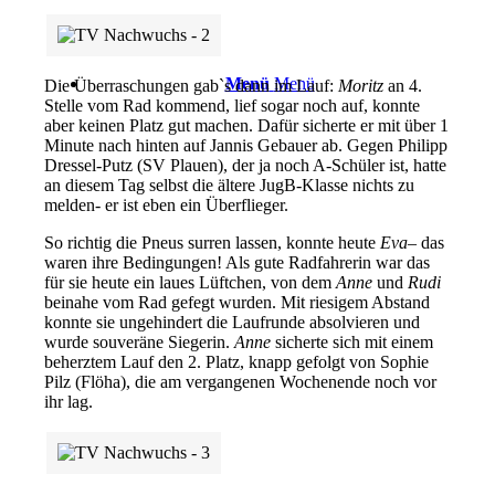
Menü
Menü
Die Überraschungen gab`s dann im Lauf:
Moritz
an 4.
Stelle vom Rad kommend, lief sogar noch auf, konnte
aber keinen Platz gut machen. Dafür sicherte er mit über 1
Minute nach hinten auf Jannis Gebauer ab. Gegen Philipp
Dressel-Putz (SV Plauen), der ja noch A-Schüler ist, hatte
an diesem Tag selbst die ältere JugB-Klasse nichts zu
melden- er ist eben ein Überflieger.
So richtig die Pneus surren lassen, konnte heute
Eva
– das
waren ihre Bedingungen! Als gute Radfahrerin war das
für sie heute ein laues Lüftchen, von dem
Anne
und
Rudi
beinahe vom Rad gefegt wurden. Mit riesigem Abstand
konnte sie ungehindert die Laufrunde absolvieren und
wurde souveräne Siegerin.
Anne
sicherte sich mit einem
beherztem Lauf den 2. Platz, knapp gefolgt von Sophie
Pilz (Flöha), die am vergangenen Wochenende noch vor
ihr lag.