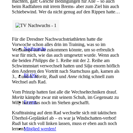
machten, galt: Gleiche Bedingungen für Alle – so auch
beim Radfahren mit irrem Brems- aber zum Ziel hin auch
Schiebewind. Wer da nicht genug auf den Rippen hatte…
Landesliga
Für die Dresdner Nachwuchstriathleten hatte die
Vorwoche schon alles drin im Training, was so im
Nachwuchs
Wettkampf auf sie zukommen könnte, um so erfreulich
war für mich, wie das auch umgesetzt wurde. Wenn auch
die beiden
Philipps
die 1. Reihe mit der 2. Reihe am
Schwimmstart verwechselt hatten und
Silja
enorm höflich
den Anderen den Vortritt nach Startschuss gab, kamen als
BLOG
3., 4.und 8.
Moritz, Rudi
und
Anne
richtig schnell zum
Wechsel aufs Rad.
Vom Prinzip hatten fast alle die Wechseltechniken drauf.
Moritz
kämpfte zwar mit seinem Schuh, im Gegensatz zu
Events
Willy
hat er das noch im Stehen geschafft.
Krafttraining auf dem Rad wechselte sich mit taktischen
Überhol-Geplänkel ab – es war ja Windschatten-verbot!
Rudi
hat sich voll linken lassen, muss er eben auch noch
lernen!
Mitglied werden!