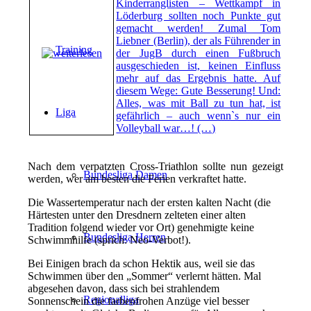
Kinderranglisten – Wettkampf in
Löderburg sollten noch Punkte gut
gemacht werden! Zumal Tom
Liebner (Berlin), der als Führender in
Training
der JugB durch einen Fußbruch
ausgeschieden ist, keinen Einfluss
mehr auf das Ergebnis hatte. Auf
diesem Wege: Gute Besserung! Und:
Alles, was mit Ball zu tun hat, ist
Liga
gefährlich – auch wenn`s nur ein
Volleyball war…! (…)
.
Nach dem verpatzten Cross-Triathlon sollte nun gezeigt
Bundesliga Damen
werden, wer am besten die Ferien verkraftet hatte.
Die Wassertemperatur nach der ersten kalten Nacht (die
Härtesten unter den Dresdnern zelteten einer alten
Tradition folgend wieder vor Ort) genehmigte keine
Bundesliga Herren
Schwimmhilfe (sprich: Neo-Verbot!).
Bei Einigen brach da schon Hektik aus, weil sie das
Schwimmen über den „Sommer“ verlernt hätten. Mal
abgesehen davon, dass sich bei strahlendem
Regionalliga
Sonnenschein die farbenfrohen Anzüge viel besser