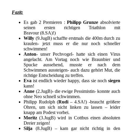
Fazit:
Es gab 2 Premieren :
Philipp Grunze
absolvierte
seinen ersten richtigen Triathlon mit
Bravour (8.SA)!)
Willy
(9.JugB) schaffte erstmals die 400m durch zu
kraulen- jetzt muss er die nur noch schneller
schwimmen!
Anton-
unser Pechvogel- hatte sich einen Virus
angelacht. Am Vortag noch wie Braunbier und
Spucke aussehend, musste er nach dem
Schwimmen aussteigen- auch dazu gehört Mut, die
richtige Entscheidung zu treffen.
Eva
ist endlich wieder happy, dass sie noch
siegen
kann!
Anne
(2.JugB)- die ewige Pessimistin- konnte auch
ohne Neo schnell schwimmen.
Philipp Rudolph (
Rudi
– 4.SA!) -braucht größere
Ohren, um sich nicht linken zu lassen – leider
knapp am Podest vorbei.
Moritz
(3.JugB) wird in Cottbus einen absoluten
Dreier zeigen!
Silja
(8.JugB) – kam gar nicht richtig in den