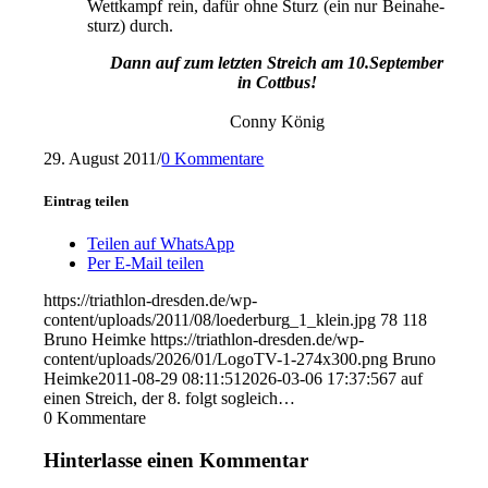
Wettkampf rein, dafür ohne Sturz (ein nur Beinahe-
sturz) durch.
Dann auf zum letzten Streich am 10.September
in Cottbus!
.
Conny König
29. August 2011
/
0 Kommentare
Eintrag teilen
Teilen auf WhatsApp
Per E-Mail teilen
https://triathlon-dresden.de/wp-
content/uploads/2011/08/loederburg_1_klein.jpg
78
118
Bruno Heimke
https://triathlon-dresden.de/wp-
content/uploads/2026/01/LogoTV-1-274x300.png
Bruno
Heimke
2011-08-29 08:11:51
2026-03-06 17:37:56
7 auf
einen Streich, der 8. folgt sogleich…
0
Kommentare
Hinterlasse einen Kommentar