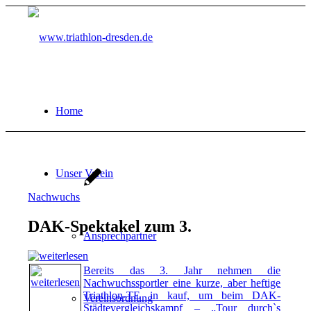
Home
Unser Verein
Nachwuchs
DAK-Spektakel zum 3.
Ansprechpartner
Bereits das 3. Jahr nehmen die
Nachwuchssportler eine kurze, aber heftige
Triathlon-TE in kauf, um beim DAK-
Vereinsordnung
Städtevergleichskampf – „Tour durch`s