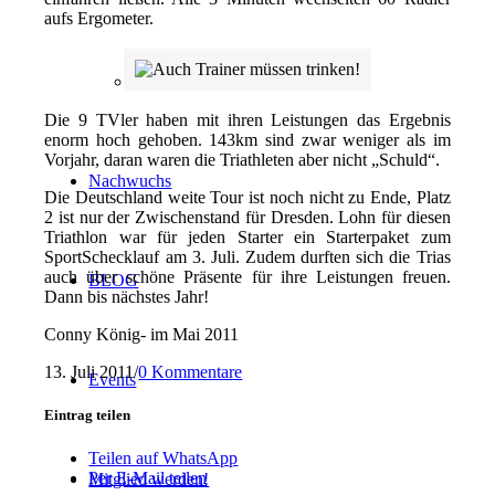
aufs Ergometer.
Landesliga
Die 9 TVler haben mit ihren Leistungen das Ergebnis
enorm hoch gehoben. 143km sind zwar weniger als im
Vorjahr, daran waren die Triathleten aber nicht „Schuld“.
Nachwuchs
Die Deutschland weite Tour ist noch nicht zu Ende, Platz
2 ist nur der Zwischenstand für Dresden. Lohn für diesen
Triathlon war für jeden Starter ein Starterpaket zum
SportSchecklauf am 3. Juli. Zudem durften sich die Trias
auch über schöne Präsente für ihre Leistungen freuen.
BLOG
Dann bis nächstes Jahr!
Conny König- im Mai 2011
13. Juli 2011
/
0 Kommentare
Events
Eintrag teilen
Teilen auf WhatsApp
Per E-Mail teilen
Mitglied werden!