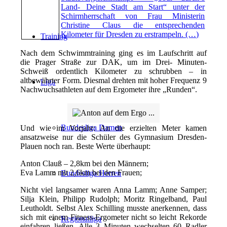
Land- Deine Stadt am Start“ unter der
Schirmherrschaft von Frau Ministerin
Christine Claus die entsprechenden
Kilometer für Dresden zu erstrampeln. (…)
Training
Nach dem Schwimmtraining ging es im Laufschritt auf
die Prager Straße zur DAK, um im Drei- Minuten-
Schweiß ordentlich Kilometer zu schrubben – in
altbewährter Form. Diesmal drehten mit hoher Frequenz 9
Liga
Nachwuchsathleten auf dem Ergometer ihre „Runden“.
Bundesliga Damen
Und wie im Vorjahr: An die erzielten Meter kamen
ansatzweise nur die Schüler des Gymnasium Dresden-
Plauen noch ran. Beste Werte überhaupt:
Anton Clauß – 2,8km bei den Männern;
Eva Lamm mit 2,6km bei den Frauen;
Bundesliga Herren
Nicht viel langsamer waren Anna Lamm; Anne Samper;
Silja Klein, Philipp Rudolph; Moritz Ringelband, Paul
Leutholdt. Selbst Alex Schilling musste anerkennen, dass
sich mit einem Fitness-Ergometer nicht so leicht Rekorde
Regionalliga
einfahren ließen. Alle 3 Minuten wechselten 60 Radler