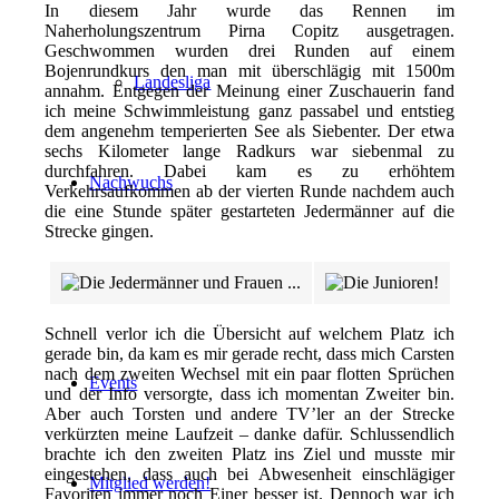
In diesem Jahr wurde das Rennen im
Naherholungszentrum Pirna Copitz ausgetragen.
Geschwommen wurden drei Runden auf einem
Bojenrundkurs den man mit überschlägig mit 1500m
Landesliga
annahm. Entgegen der Meinung einer Zuschauerin fand
ich meine Schwimmleistung ganz passabel und entstieg
dem angenehm temperierten See als Siebenter. Der etwa
sechs Kilometer lange Radkurs war siebenmal zu
durchfahren. Dabei kam es zu erhöhtem
Nachwuchs
Verkehrsaufkommen ab der vierten Runde nachdem auch
die eine Stunde später gestarteten Jedermänner auf die
Strecke gingen.
BLOG
Schnell verlor ich die Übersicht auf welchem Platz ich
gerade bin, da kam es mir gerade recht, dass mich Carsten
nach dem zweiten Wechsel mit ein paar flotten Sprüchen
Events
und der Info versorgte, dass ich momentan Zweiter bin.
Aber auch Torsten und andere TV’ler an der Strecke
verkürzten meine Laufzeit – danke dafür. Schlussendlich
brachte ich den zweiten Platz ins Ziel und musste mir
eingestehen, dass auch bei Abwesenheit einschlägiger
Mitglied werden!
Favoriten immer noch Einer besser ist. Dennoch war ich