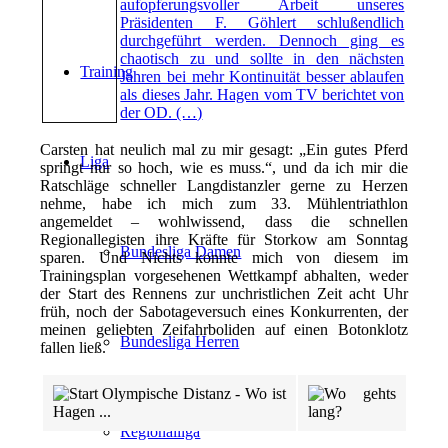
aufopferungsvoller Arbeit unseres
Präsidenten F. Göhlert schlußendlich
durchgeführt werden. Dennoch ging es
chaotisch zu und sollte in den nächsten
Training
Jahren bei mehr Kontinuität besser ablaufen
als dieses Jahr. Hagen vom TV berichtet von
der OD. (…)
Carsten hat neulich mal zu mir gesagt: „Ein gutes Pferd
Liga
springt nur so hoch, wie es muss.“, und da ich mir die
Ratschläge schneller Langdistanzler gerne zu Herzen
nehme, habe ich mich zum 33. Mühlentriathlon
angemeldet – wohlwissend, dass die schnellen
Regionallegisten ihre Kräfte für Storkow am Sonntag
Bundesliga Damen
sparen. Und Nichts konnte mich von diesem im
Trainingsplan vorgesehenen Wettkampf abhalten, weder
der Start des Rennens zur unchristlichen Zeit acht Uhr
früh, noch der Sabotageversuch eines Konkurrenten, der
meinen geliebten Zeifahrboliden auf einen Botonklotz
Bundesliga Herren
fallen ließ.
Regionalliga