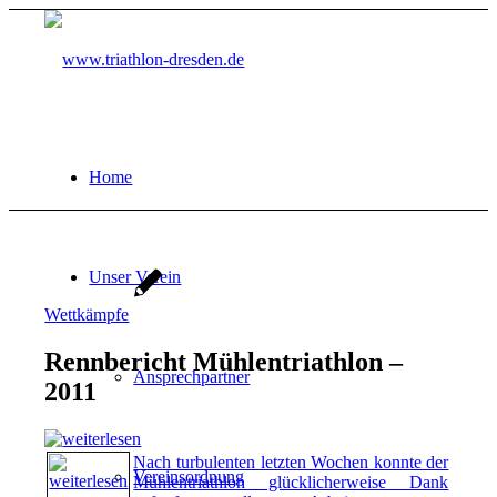
Home
Unser Verein
Wettkämpfe
Rennbericht Mühlentriathlon –
Ansprechpartner
2011
Nach turbulenten letzten Wochen konnte der
Vereinsordnung
Mühlentriathlon glücklicherweise Dank