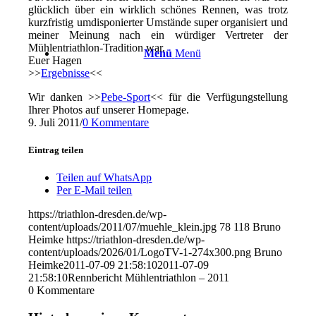
glücklich über ein wirklich schönes Rennen, was trotz
kurzfristig umdisponierter Umstände super organisiert und
meiner Meinung nach ein würdiger Vertreter der
Mühlentriathlon-Tradition war.
Menü
Menü
Euer Hagen
>>
Ergebnisse
<<
Wir danken >>
Pebe-Sport
<< für die Verfügungstellung
Ihrer Photos auf unserer Homepage.
9. Juli 2011
/
0 Kommentare
Eintrag teilen
Teilen auf WhatsApp
Per E-Mail teilen
https://triathlon-dresden.de/wp-
content/uploads/2011/07/muehle_klein.jpg
78
118
Bruno
Heimke
https://triathlon-dresden.de/wp-
content/uploads/2026/01/LogoTV-1-274x300.png
Bruno
Heimke
2011-07-09 21:58:10
2011-07-09
21:58:10
Rennbericht Mühlentriathlon – 2011
0
Kommentare