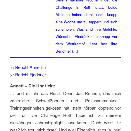
Challenge in Roth statt, beide
Athleten haben damit noch knapp
eine Woche um zu tappern und sich
zu erholen. Was sind Ihre Gefühle,
Wünsche, Eindrücke so knapp vor
dem Wettkampf. Lest hier Ihre
Berichte! (…)
>>
Bericht Annett
<<
>>
Bericht Fjodor
<<
Annett – Die Uhr tickt:
… und mit ihr das Herzl. Denn das Rennen, das mich
zahlreiche Schweißperlen und Pozusammenkneif-
Trainingseinheiten gekostet hat, steht hörbar klopfend vor
der Tür. Die Challenge Roth habe ich zu meinem
diesjährigen Jahreshighlight auserkoren. Doch wisst ihr
was? Ich freu mich drauf. Und wie! Eigentlich ist es ja „nur“