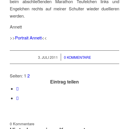
beim abschließenden Marathon Teufelchen links und
Engelchen rechts auf meiner Schulter wieder duellieren
werden.
Annett
>>
Portrait Annett
<<
/
3. JULI 2011
0 KOMMENTARE
Seiten:
1
2
Eintrag teilen
0
Kommentare