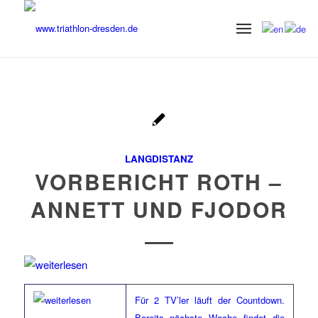
LANGDISTANZ
VORBERICHT ROTH –
ANNETT UND FJODOR
Für 2 TV’ler läuft der Countdown.
Bereits nächste Woche findet die