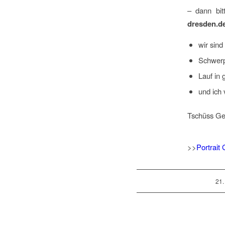
– dann bi
dresden.d
wir sind
Schwerp
Lauf in
und ich
Tschüss Ge
wir sind
>>
Portrait 
21