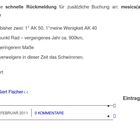
tte
schnelle Rückmeldung
für zusätzliche Buchung an:
mesics(a
e
 bisher zwei: 1* AK 50, 1*meine Wenigkeit AK 40
unkt Rad – vergangenes Jahr ca. 900km,
 geringerem Maße
 verweigere in dieser Zeit das Schwimmen.
rt
Gert Fischer
<<
Eintrag
/
. FEBRUAR 2011
0 KOMMENTARE