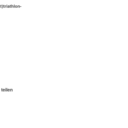
t)triathlon-
 teilen