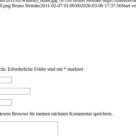
oads/2011/02/wilhelm_small.jpg
78
118
Bruno Heimke
https://triathlon
0.png
Bruno Heimke
2011-02-07 01:00:00
2026-03-06 17:37:56
Start v
cht.
Erforderliche Felder sind mit
*
markiert
iesem Browser für meinen nächsten Kommentar speichern.