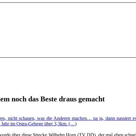
em noch das Beste draus gemacht
ren, nicht schauen, was die Anderen machen… na ja, dann passiert es
 Jahr im Ostra-Gehege über 3,3km. (…)
wurde über diese Strecke Wilhelm Horn (TV DD), der mal eben schnel