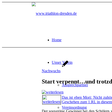
Home
Unser Verein
Nachwuchs
Start verpennt…und trotzd
Ansprechpartner
Das ist eben Mori: Nicht zuhö
Geschehen zum 1.RL in diesem
Vereinsordnung
Der souveräne Gewinner bei den Schülern 