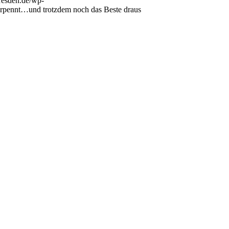
-dresden.de/wp-
erpennt…und trotzdem noch das Beste draus