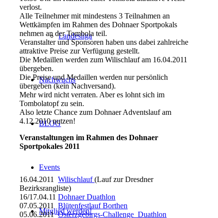
verlost.
Alle Teilnehmer mit mindestens 3 Teilnahmen an
Wettkämpfen im Rahmen des Dohnaer Sportpokals
nehmen an der Tombola teil.
Landesliga
Veranstalter und Sponsoren haben uns dabei zahlreiche
attraktive Preise zur Verfügung gestellt.
Die Medaillen werden zum Wilischlauf am 16.04.2011
übergeben.
Die Preise und Medaillen werden nur persönlich
Nachwuchs
übergeben (kein Nachversand).
Mehr wird nicht verraten. Aber es lohnt sich im
Tombolatopf zu sein.
Also letzte Chance zum Dohnaer Adventslauf am
4.12.2010 nutzen!
BLOG
Veranstaltungen im Rahmen des Dohnaer
Sportpokales 2011
Events
16.04.2011
Wilischlauf
(Lauf zur Dresdner
Bezirksrangliste)
16/17.04.11
Dohnaer Duathlon
07.05.2011
Blütenfestlauf Borthen
Mitglied werden!
05.06.2011
Osterzgebirgs-Challenge Duathlon