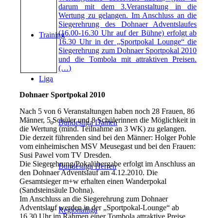
darum mit dem 3.Veranstaltung in die
Wertung zu gelangen. Im Anschluss an die
Siegerehrung des Dohnaer Adventslaufes
(16.00-16.30 Uhr auf der Bühne) erfolgt ab
Training
16.30 Uhr in der „Sportpokal Lounge“ die
Siegerehrung zum Dohnaer Sportpokal 2010
und die Tombola mit attraktiven Preisen.
(…)
Liga
Dohnaer Sportpokal 2010
Nach 5 von 6 Veranstaltungen haben noch 28 Frauen, 86
Männer, 5 Schüler und 8 Schülerinnen die Möglichkeit in
Bundesliga Damen
die Wertung (mind. Teilnahme an 3 WK) zu gelangen.
Die derzeit führenden sind bei den Männer: Holger Pohle
vom einheimischen MSV Meusegast und bei den Frauen:
Susi Pawel vom TV Dresden.
Die Siegerehrung/Pokalübergabe erfolgt im Anschluss an
Bundesliga Herren
den Dohnaer Adventslauf am 4.12.2010. Die
Gesamtsieger m+w erhalten einen Wanderpokal
(Sandsteinsäule Dohna).
Im Anschluss an die Siegerehrung zum Dohnaer
Adventslauf werden in der „Sportpokal-Lounge“ ab
Regionalliga
16.30 Uhr im Rahmen einer Tombola attraktive Preise