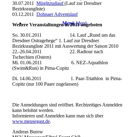
30.07.2011
Müglitztallauf
(Lauf zur Dresdner
Bezirksrangliste)
03.12.2011
Dohnaer Adventslauf
Menü
Menü
Weitere Veranstaltungen in 2011 angeboten
So. 30.01.2011 14. Lauf „Rund um das
Dresdner Ostragehege“ 1. Lauf zur Dresdner
Bezirksrangliste 2011 mit Auswertung der Saison 2010
22.-26.04.2011 22. Radtour nach
Tschechien (Ostern)
Mi. 01.06.2011 6. NEZ-Aquathlon
(Swim&Run) in Pirna-Copitz
Di. 14.06.2011 1. Paar-Triathlon in Pirna-
Copitz (nur 100 Paare zugelassen)
Die Anmeldungen sind eröffnet. Rechtzeitiges Anmelden
kann belohnt werden.
Informieren und Anmelden kann man sich über
www.meusegast.de
.
Andreas Burow