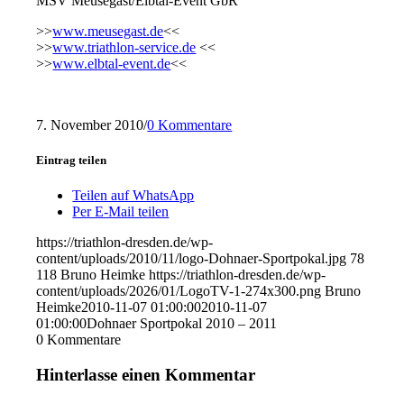
MSV Meusegast/Elbtal-Event GbR
>>
www.meusegast.de
<<
>>
www.triathlon-service.de
<<
>>
www.elbtal-event.de
<<
7. November 2010
/
0 Kommentare
Eintrag teilen
Teilen auf WhatsApp
Per E-Mail teilen
https://triathlon-dresden.de/wp-
content/uploads/2010/11/logo-Dohnaer-Sportpokal.jpg
78
118
Bruno Heimke
https://triathlon-dresden.de/wp-
content/uploads/2026/01/LogoTV-1-274x300.png
Bruno
Heimke
2010-11-07 01:00:00
2010-11-07
01:00:00
Dohnaer Sportpokal 2010 – 2011
0
Kommentare
Hinterlasse einen Kommentar