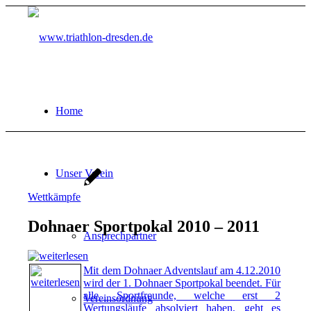
Home
Unser Verein
Wettkämpfe
Dohnaer Sportpokal 2010 – 2011
Ansprechpartner
Mit dem Dohnaer Adventslauf am 4.12.2010
wird der 1. Dohnaer Sportpokal beendet. Für
alle Sportfreunde, welche erst 2
Vereinsordnung
Wertungsläufe absolviert haben, geht es