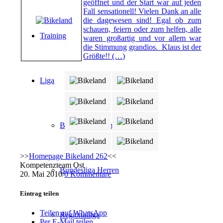
geöffnet und der Start war auf jeden
Fall sensationell! Vielen Dank an alle
die dagewesen sind! Egal ob zum
schauen, feiern oder zum helfen, alle
Training
waren großartig und vor allem war
die Stimmung grandios. Klaus ist der
Größte!!
(…)
Liga
Bundesliga Damen
>>
Homepage Bikeland 262
<<
Kompetenzteam Ost
Bundesliga Herren
20. Mai 2010
/
0 Kommentare
Eintrag teilen
Teilen auf WhatsApp
Regionalliga
Per E-Mail teilen