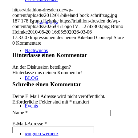
https://triathlon-dresden.de/wp-
content/uploads/2012/01/bikeland-bock-schriftzug.jpg
187
178
Bruno Heimke
https://triathlon-dresden.de/wp-
Landesliga
content/uploads/2026/01/LogoTV-1-274x300.png
Bruno
Heimke
2010-05-20 16:05:50
2026-03-06
17:33:07
Impressionen des neuen Bikeland Concept Store
0
Kommentare
Nachwuchs
Hinterlasse einen Kommentar
An der Diskussion beteiligen?
Hinterlasse uns deinen Kommentar!
BLOG
Schreibe einen Kommentar
Deine E-Mail-Adresse wird nicht veröffentlicht.
Erforderliche Felder sind mit
*
markiert
Events
Name
*
E-Mail-Adresse
*
Mitglied werden!