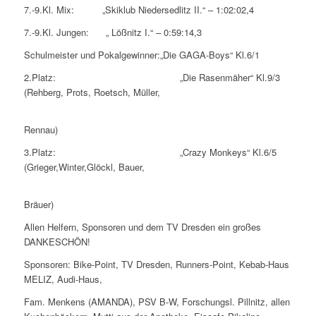
7.-9.Kl. Mix:
„Skiklub Niedersedlitz II.“
– 1:02:02,4
7.-9.Kl. Jungen:
„ Lößnitz I.“
– 0:59:14,3
Schulmeister und Pokalgewinner:
„Die GAGA-Boys“ Kl.6/1
2.Platz:
„Die Rasenmäher“ Kl.9/3
(Rehberg, Prots, Roetsch, Müller,
Rennau)
3.Platz:
„Crazy Monkeys“ Kl.6/5
(Grieger,Winter,Glöckl, Bauer,
Bräuer)
Allen Helfern, Sponsoren und dem TV Dresden ein großes
DANKESCHÖN!
Sponsoren: Bike-Point, TV Dresden, Runners-Point, Kebab-Haus
MELIZ, Audi-Haus,
Fam. Menkens (AMANDA), PSV B-W, Forschungsl. Pillnitz, allen