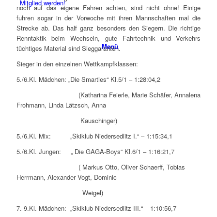
Mitglied werden!
noch auf das eigene Fahren achten, sind nicht ohne! Einige
fuhren sogar in der Vorwoche mit ihren Mannschaften mal die
Strecke ab. Das half ganz besonders den Siegern. Die richtige
Renntaktik beim Wechseln, gute Fahrtechnik und Verkehrs
Menü
tüchtiges Material sind Sieggaranten.
Sieger in den einzelnen Wettkampfklassen:
5./6.Kl. Mädchen:
„Die Smarties“
Kl.5/1 – 1:28:04,2
(Katharina Feierle, Marie Schäfer, Annalena
Frohmann, Linda Lätzsch, Anna
Kauschinger)
5./6.Kl. Mix:
„Skiklub Niedersedlitz I.“
– 1:15:34,1
5./6.Kl. Jungen:
„ Die GAGA-Boys“
Kl.6/1 – 1:16:21,7
( Markus Otto, Oliver Schaerff, Tobias
Herrmann, Alexander Vogt, Dominic
Weigel)
7.-9.Kl. Mädchen:
„Skiklub Niedersedlitz III.“
– 1:10:56,7