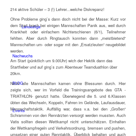
214 aktive Schüler – 3 (!) Lehrer.
..welche Diskrepanz!
Ohne Probleme ging`s dann doch nicht bei der Masse: Kurz vor
dem Start brach bei einigen Mannschaften Panik aus, weil durch
Landesliga
Krankheit oder einfachem Nichterschienen (6/1), Teilnehmer
fehlten. Aber durch Ringtausch konnten dann „meistbietend“
Mannschaften um- oder sogar mit den „Ersatzleuten“ neugebildet
werden.
Nachwuchs
Am Start (pünktlich um 9.00Uhr) wich der Hektik dann das
Startfieber und auf ging`s zum Abenteuer Teamduathlon über
20km.
BLOG
Nicht alle Mannschaften kamen ohne Blessuren durch. Hier
zeigte sich, wer im Vorfeld die Trainingsangebote des GTA -
TRIATHLON- genutzt hatte. Überwiegend die 5. und 6.Klassen
übten das Wechseln, Koppeln, Fahren im Gelände, Laufausdauer,
Mannschaftstaktik. Auffällig war, dass v.a. bei den „Großen“
Events
Schrammen von den Rennärzten versorgt werden mussten. Auch
Vatis sollten diesen Wettkampf nicht unterschätzen. Einhalten
der Wettkampfregeln und Verkehrsordnung, bremsen und pushen,
umsetzen einer guten Renntaktik, Überblick behalten und auch