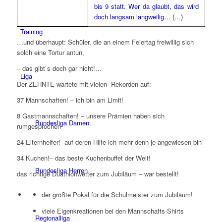
bis 9 statt. Wer da glaubt, das wird
doch langsam langweilig… (…)
Training
…und überhaupt: Schüler, die an einem Feiertag freiwillig sich
solch eine Tortur antun,
– das gibt`s doch gar nicht!…
Liga
Der ZEHNTE wartete mit vielen Rekorden auf:
37 Mannschaften!
– ich bin am Limit!
8 Gastmannschaften!
– unsere Prämien haben sich
Bundesliga Damen
rumgesprochen
24 Elternhelfer!-
auf deren Hilfe ich mehr denn je angewiesen bin
34 Kuchen!
– das beste Kuchenbuffet der Welt!
Bundesliga Herren
das richtige Duathlonwetter zum Jubiläum
– war bestellt!
der größte Pokal für die Schulmeister zum Jubiläum!
viele Eigenkreationen bei den Mannschafts-Shirts
Regionalliga