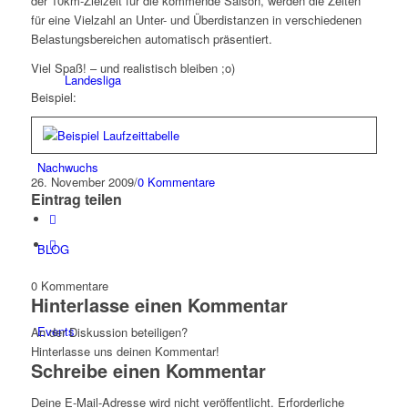
der 10km-Zielzeit für die kommende Saison, werden die Zeiten
für eine Vielzahl an Unter- und Überdistanzen in verschiedenen
Belastungsbereichen automatisch präsentiert.
Viel Spaß! – und realistisch bleiben ;o)
Landesliga
Beispiel:
Nachwuchs
26. November 2009
/
0 Kommentare
Eintrag teilen
BLOG
0
Kommentare
Hinterlasse einen Kommentar
Events
An der Diskussion beteiligen?
Hinterlasse uns deinen Kommentar!
Schreibe einen Kommentar
Deine E-Mail-Adresse wird nicht veröffentlicht.
Erforderliche