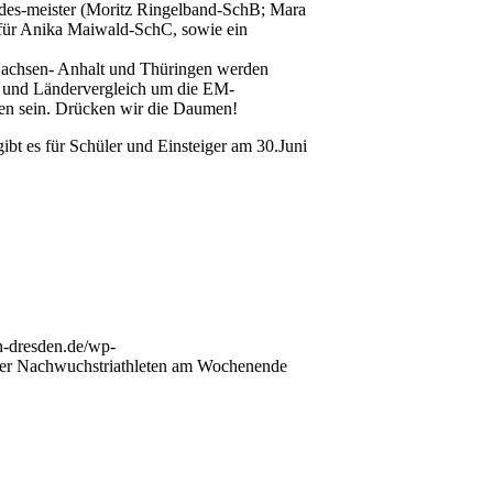
andes-meister (Moritz Ringelband-SchB; Mara
 für Anika Maiwald-SchC, sowie ein
 Sachsen- Anhalt und Thüringen werden
up und Ländervergleich um die EM-
ften sein. Drücken wir die Daumen!
ibt es für Schüler und Einsteiger am 30.Juni
lon-dresden.de/wp-
er Nachwuchstriathleten am Wochenende