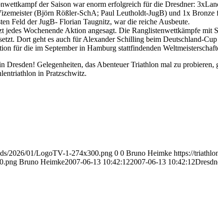
hlonwettkampf der Saison war enorm erfolgreich für die Dresdner: 3xL
izemeister (Björn Rößler-SchA; Paul Leutholdt-JugB) und 1x Bronze
sten Feld der JugB- Florian Taugnitz, war die reiche Ausbeute.
etzt jedes Wochenende Aktion angesagt. Die Ranglistenwettkämpfe mit
esetzt. Dort geht es auch für Alexander Schilling beim Deutschland-C
ation für die im September in Hamburg stattfindenden Weltmeisterscha
in Dresden! Gelegenheiten, das Abenteuer Triathlon mal zu probieren, g
entriathlon in Pratzschwitz.
ploads/2026/01/LogoTV-1-274x300.png
0
0
Bruno Heimke
https://triath
0.png
Bruno Heimke
2007-06-13 10:42:12
2007-06-13 10:42:12
Dresdn