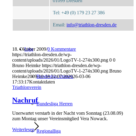
01099 Dresden
Tel: +49 (0) 179 23 27 386
Training
Email:
info@triathlon-dresden.de
18. Oktober 2009
/
0 Kommentare
Liga
https://triathlon-dresden.de/wp-
content/uploads/2026/01/LogoTV-1-274x300.png
0
0
Bruno Heimke
https://triathlon-dresden.de/wp-
content/uploads/2026/01/LogoTV-1-274x300.png
Bruno
Heimke
2009-10-18 22:07:20
2026-03-06
Bundesliga Damen
17:33:17
Kontaktdaten
Triathlonverein
Nachruf
Bundesliga Herren
Unerwartet verstarb in der Nacht vom Sonntag (23.08.09)
zum Montag unser Vereinsmitglied Vera Nowack.
Weiterlesen
Regionalliga