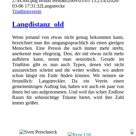
274x300.png
Bruno Heimke
2009-05-05 13:23:45
2026-
03-06 17:31:32
Langstrecke
Triathlonverein
Langdistanz_old
Wenn jemand von etwas nicht genug bekommen kann,
bezeichnet man ihn umgangssprachlich als einen gierigen
Menschen. Eine Person die nach immer mehr strebt,
anerkennt man ehrgeizig. Den, der mit etwas nicht mehr
aufhören kann, nennt man neurotisch. Gerade im
Triathlon gibt es nun auch Typen, denen viel nicht
auszureichen scheint und die weiter wollen, wo andere
schon längst ein Ende finden können. Wir nennen sie
freundlich: Langstreckler. Da ein Verein einen
gemeinnützigen Auftrag hat, haben wir auch ein paar von
ihnen bei uns aufgenommen. Und weil das schier Endlose
Raum für sehnsüchtige Träume bietet, wird ihre Zahl
immer größer.