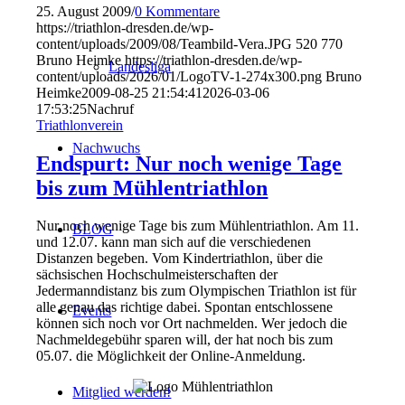
25. August 2009
/
0 Kommentare
https://triathlon-dresden.de/wp-
content/uploads/2009/08/Teambild-Vera.JPG
520
770
Bruno Heimke
https://triathlon-dresden.de/wp-
Landesliga
content/uploads/2026/01/LogoTV-1-274x300.png
Bruno
Heimke
2009-08-25 21:54:41
2026-03-06
17:53:25
Nachruf
Triathlonverein
Nachwuchs
Endspurt: Nur noch wenige Tage
bis zum Mühlentriathlon
Nur noch wenige Tage bis zum Mühlentriathlon. Am 11.
BLOG
und 12.07. kann man sich auf die verschiedenen
Distanzen begeben. Vom Kindertriathlon, über die
sächsischen Hochschulmeisterschaften der
Jedermanndistanz bis zum Olympischen Triathlon ist für
alle genau das richtige dabei. Spontan entschlossene
Events
können sich noch vor Ort nachmelden. Wer jedoch die
Nachmeldegebühr sparen will, der hat noch bis zum
05.07. die Möglichkeit der Online-Anmeldung.
Mitglied werden!