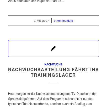
AK25 bedeutete das Ergebnis Platz 2!…
9. Mai 2007
/
0 Kommentare
NACHWUCHS
NACHWUCHSABTEILUNG FÄHRT INS
TRAININGSLAGER
Heut morgen ist die Nachwuchsabteilung des TV Dresden in den
Spreewald gefahren. Auf dem Programm stehen nicht nur die
typischen Triathlonsportarten, sondern auch ein Ausflug zum