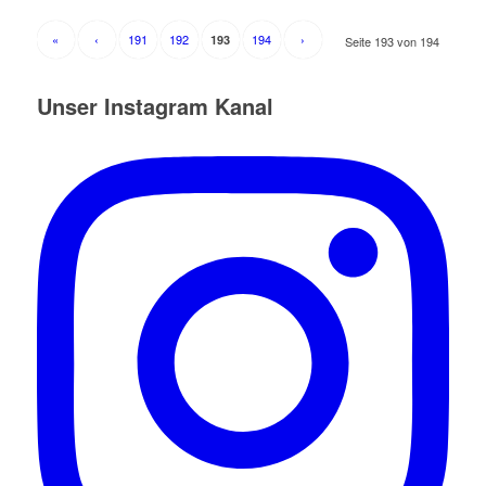
«
‹
191
192
194
›
193
Seite 193 von 194
Unser Instagram Kanal